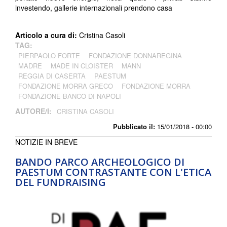
investendo, gallerie internazionali prendono casa
Articolo a cura di:
Cristina Casoli
TAG:
PIERPAOLO FORTE
FONDAZIONE DONNAREGINA
MADRE
MADE IN CLOISTER
MANN
REGGIA DI CASERTA
PAESTUM
FONDAZIONE MORRA GRECO
FONDAZIONE MORRA
FONDAZIONE BANCO DI NAPOLI
AUTORE/I:
CRISTINA CASOLI
Pubblicato il:
15/01/2018 - 00:00
NOTIZIE IN BREVE
BANDO PARCO ARCHEOLOGICO DI
PAESTUM CONTRASTANTE CON L'ETICA
DEL FUNDRAISING