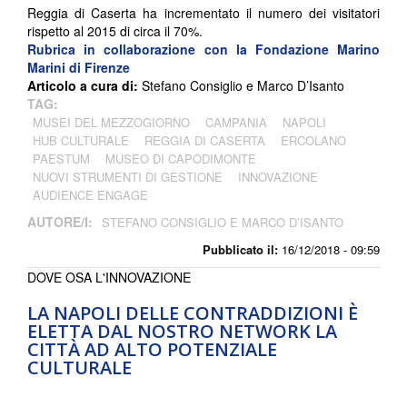
Reggia di Caserta ha incrementato il numero dei visitatori
rispetto al 2015 di circa il 70%.
Rubrica in collaborazione con la Fondazione Marino
Marini di Firenze
Articolo a cura di:
Stefano Consiglio e Marco D’Isanto
TAG:
MUSEI DEL MEZZOGIORNO
CAMPANIA
NAPOLI
HUB CULTURALE
REGGIA DI CASERTA
ERCOLANO
PAESTUM
MUSEO DI CAPODIMONTE
NUOVI STRUMENTI DI GESTIONE
INNOVAZIONE
AUDIENCE ENGAGE
AUTORE/I:
STEFANO CONSIGLIO E MARCO D’ISANTO
Pubblicato il:
16/12/2018 - 09:59
DOVE OSA L'INNOVAZIONE
LA NAPOLI DELLE CONTRADDIZIONI È
ELETTA DAL NOSTRO NETWORK LA
CITTÀ AD ALTO POTENZIALE
CULTURALE