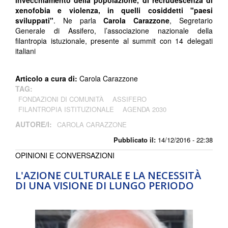
xenofobia e violenza, in quelli cosiddetti "paesi
sviluppati"
. Ne parla
Carola Carazzone
, Segretario
Generale di Assifero, l’associazione nazionale della
filantropia istuzionale, presente al summit con 14 delegati
italiani
Articolo a cura di:
Carola Carazzone
TAG:
FONDAZIONI DI COMUNITÀ
ASSIFERO
FILANTROPIA ISTITUZIONALE
AGENDA 2030
AUTORE/I:
CAROLA CARAZZONE
Pubblicato il:
14/12/2016 - 22:38
OPINIONI E CONVERSAZIONI
L'AZIONE CULTURALE E LA NECESSITÀ
DI UNA VISIONE DI LUNGO PERIODO