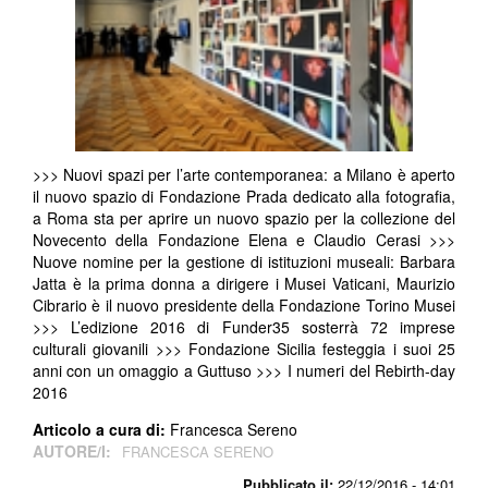
>>> Nuovi spazi per l’arte contemporanea: a Milano è aperto
il nuovo spazio di Fondazione Prada dedicato alla fotografia,
a Roma sta per aprire un nuovo spazio per la collezione del
Novecento della Fondazione Elena e Claudio Cerasi >>>
Nuove nomine per la gestione di istituzioni museali: Barbara
Jatta è la prima donna a dirigere i Musei Vaticani, Maurizio
Cibrario è il nuovo presidente della Fondazione Torino Musei
>>> L’edizione 2016 di Funder35 sosterrà 72 imprese
culturali giovanili >>> Fondazione Sicilia festeggia i suoi 25
anni con un omaggio a Guttuso >>> I numeri del Rebirth-day
2016
Articolo a cura di:
Francesca Sereno
AUTORE/I:
FRANCESCA SERENO
Pubblicato il:
22/12/2016 - 14:01