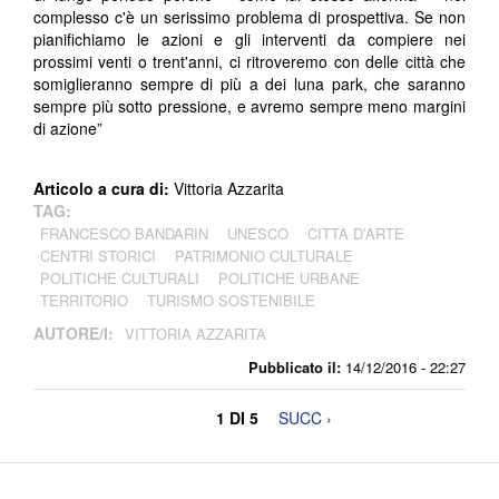
complesso c'è un serissimo problema di prospettiva. Se non
pianifichiamo le azioni e gli interventi da compiere nei
prossimi venti o trent'anni, ci ritroveremo con delle città che
somiglieranno sempre di più a dei luna park, che saranno
sempre più sotto pressione, e avremo sempre meno margini
di azione”
Articolo a cura di:
Vittoria Azzarita
TAG:
FRANCESCO BANDARIN
UNESCO
CITTÀ D’ARTE
CENTRI STORICI
PATRIMONIO CULTURALE
POLITICHE CULTURALI
POLITICHE URBANE
TERRITORIO
TURISMO SOSTENIBILE
AUTORE/I:
VITTORIA AZZARITA
Pubblicato il:
14/12/2016 - 22:27
1 DI 5
SUCC ›