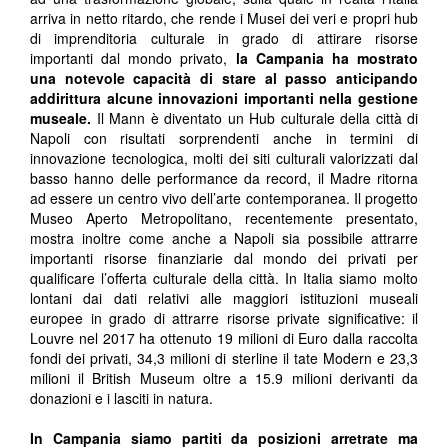
arriva in netto ritardo, che rende i Musei dei veri e propri hub
di imprenditoria culturale in grado di attirare risorse
importanti dal mondo privato,
la Campania ha mostrato
una notevole capacità di stare al passo anticipando
addirittura alcune innovazioni importanti nella gestione
museale.
Il Mann è diventato un Hub culturale della città di
Napoli con risultati sorprendenti anche in termini di
innovazione tecnologica, molti dei siti culturali valorizzati dal
basso hanno delle performance da record, il Madre ritorna
ad essere un centro vivo dell’arte contemporanea. Il progetto
Museo Aperto Metropolitano, recentemente presentato,
mostra inoltre come anche a Napoli sia possibile attrarre
importanti risorse finanziarie dal mondo dei privati per
qualificare l’offerta culturale della città. In Italia siamo molto
lontani dai dati relativi alle maggiori istituzioni museali
europee in grado di attrarre risorse private significative: il
Louvre nel 2017 ha ottenuto 19 milioni di Euro dalla raccolta
fondi dei privati, 34,3 milioni di sterline il tate Modern e 23,3
milioni il British Museum oltre a 15.9 milioni derivanti da
donazioni e i lasciti in natura.
In Campania siamo partiti da posizioni arretrate ma