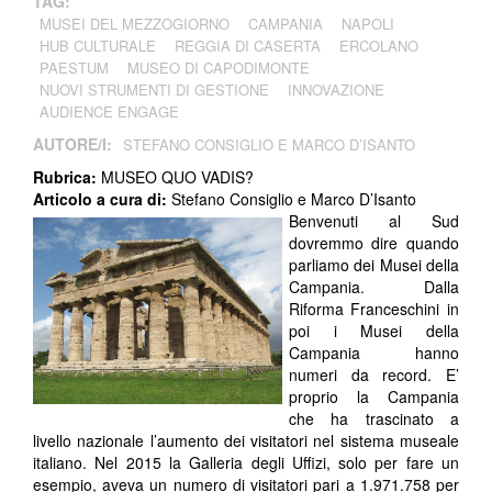
TAG:
MUSEI DEL MEZZOGIORNO
CAMPANIA
NAPOLI
HUB CULTURALE
REGGIA DI CASERTA
ERCOLANO
PAESTUM
MUSEO DI CAPODIMONTE
NUOVI STRUMENTI DI GESTIONE
INNOVAZIONE
AUDIENCE ENGAGE
AUTORE/I:
STEFANO CONSIGLIO E MARCO D’ISANTO
Rubrica:
MUSEO QUO VADIS?
Articolo a cura di:
Stefano Consiglio e Marco D’Isanto
Benvenuti al Sud
dovremmo dire quando
parliamo dei Musei della
Campania. Dalla
Riforma Franceschini in
poi i Musei della
Campania hanno
numeri da record. E’
proprio la Campania
che ha trascinato a
livello nazionale l’aumento dei visitatori nel sistema museale
italiano. Nel 2015 la Galleria degli Uffizi, solo per fare un
esempio, aveva un numero di visitatori pari a 1.971.758 per