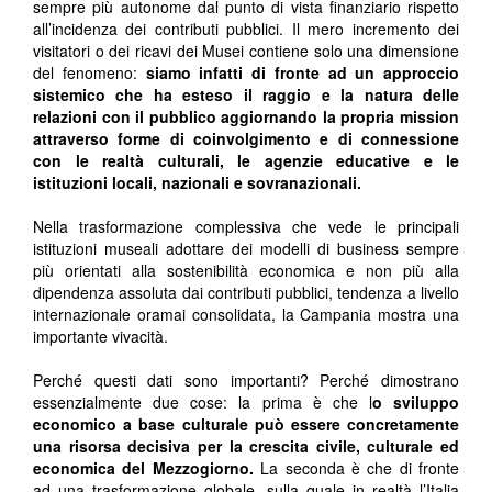
sempre più autonome dal punto di vista finanziario rispetto
all’incidenza dei contributi pubblici. Il mero incremento dei
visitatori o dei ricavi dei Musei contiene solo una dimensione
del fenomeno:
siamo infatti di fronte ad un approccio
sistemico che ha esteso il raggio e la natura delle
relazioni con il pubblico aggiornando la propria mission
attraverso forme di coinvolgimento e di connessione
con le realtà culturali, le agenzie educative e le
istituzioni locali, nazionali e sovranazionali.
Nella trasformazione complessiva che vede le principali
istituzioni museali adottare dei modelli di business sempre
più orientati alla sostenibilità economica e non più alla
dipendenza assoluta dai contributi pubblici, tendenza a livello
internazionale oramai consolidata, la Campania mostra una
importante vivacità.
Perché questi dati sono importanti? Perché dimostrano
essenzialmente due cose: la prima è che l
o sviluppo
economico a base culturale può essere concretamente
una risorsa decisiva per la crescita civile, culturale ed
economica del Mezzogiorno.
La seconda è che di fronte
ad una trasformazione globale, sulla quale in realtà l’Italia