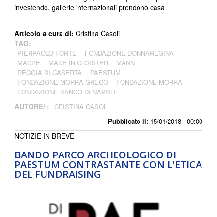
investendo, gallerie internazionali prendono casa
Articolo a cura di:
Cristina Casoli
TAG:
PIERPAOLO FORTE
FONDAZIONE DONNAREGINA
MADRE
MADE IN CLOISTER
MANN
REGGIA DI CASERTA
PAESTUM
FONDAZIONE MORRA GRECO
FONDAZIONE MORRA
FONDAZIONE BANCO DI NAPOLI
AUTORE/I:
CRISTINA CASOLI
Pubblicato il:
15/01/2018 - 00:00
NOTIZIE IN BREVE
BANDO PARCO ARCHEOLOGICO DI
PAESTUM CONTRASTANTE CON L'ETICA
DEL FUNDRAISING