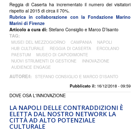
Reggia di Caserta ha incrementato il numero dei visitatori
rispetto al 2015 di circa il 70%.
Rubrica in collaborazione con la Fondazione Marino
Marini di Firenze
Articolo a cura di:
Stefano Consiglio e Marco D’Isanto
TAG:
MUSEI DEL MEZZOGIORNO
CAMPANIA
NAPOLI
HUB CULTURALE
REGGIA DI CASERTA
ERCOLANO
PAESTUM
MUSEO DI CAPODIMONTE
NUOVI STRUMENTI DI GESTIONE
INNOVAZIONE
AUDIENCE ENGAGE
AUTORE/I:
STEFANO CONSIGLIO E MARCO D’ISANTO
Pubblicato il:
16/12/2018 - 09:59
DOVE OSA L'INNOVAZIONE
LA NAPOLI DELLE CONTRADDIZIONI È
ELETTA DAL NOSTRO NETWORK LA
CITTÀ AD ALTO POTENZIALE
CULTURALE