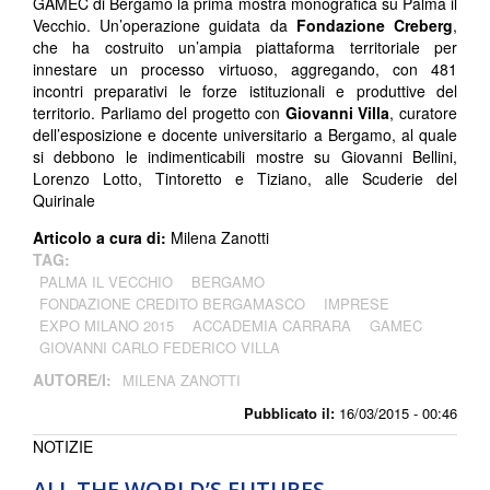
GAMEC di Bergamo la prima mostra monografica su Palma il
Vecchio. Un’operazione guidata da
Fondazione Creberg
,
che ha costruito un’ampia piattaforma territoriale per
innestare un processo virtuoso, aggregando, con 481
incontri preparativi le forze istituzionali e produttive del
territorio. Parliamo del progetto con
Giovanni Villa
, curatore
dell’esposizione e docente universitario a Bergamo, al quale
si debbono le indimenticabili mostre su Giovanni Bellini,
Lorenzo Lotto, Tintoretto e Tiziano, alle Scuderie del
Quirinale ​
Articolo a cura di:
Milena Zanotti
TAG:
PALMA IL VECCHIO
BERGAMO
FONDAZIONE CREDITO BERGAMASCO
IMPRESE
EXPO MILANO 2015
ACCADEMIA CARRARA
GAMEC
GIOVANNI CARLO FEDERICO VILLA
AUTORE/I:
MILENA ZANOTTI
Pubblicato il:
16/03/2015 - 00:46
NOTIZIE
ALL THE WORLD’S FUTURES