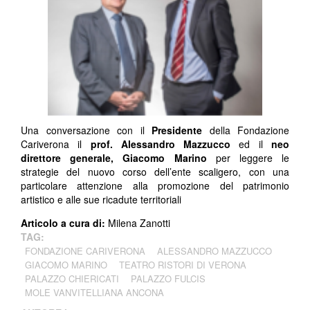
Una conversazione con il
Presidente
della Fondazione
Cariverona il
prof. Alessandro Mazzucco
ed il
neo
direttore generale, Giacomo Marino
per leggere le
strategie del nuovo corso dell’ente scaligero, con una
particolare attenzione alla promozione del patrimonio
artistico e alle sue ricadute territoriali
Articolo a cura di:
Milena Zanotti
TAG:
FONDAZIONE CARIVERONA
ALESSANDRO MAZZUCCO
GIACOMO MARINO
TEATRO RISTORI DI VERONA
PALAZZO CHIERICATI
PALAZZO FULCIS
MOLE VANVITELLIANA ANCONA