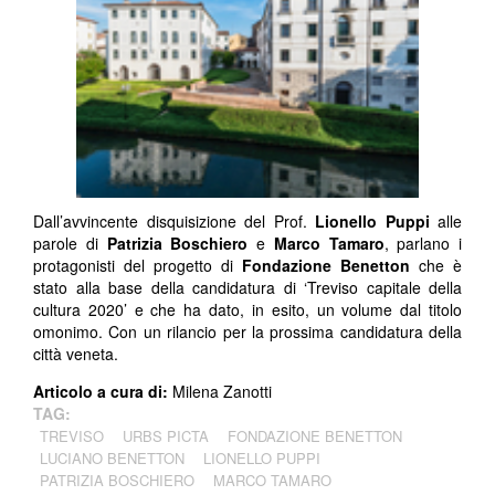
Dall’avvincente disquisizione del Prof.
Lionello Puppi
alle
parole di
Patrizia Boschiero
e
Marco Tamaro
, parlano i
protagonisti del progetto di
Fondazione Benetton
che è
stato alla base della candidatura di ‘Treviso capitale della
cultura 2020’ e che ha dato, in esito, un volume dal titolo
omonimo. Con un rilancio per la prossima candidatura della
città veneta.
Articolo a cura di:
Milena Zanotti
TAG:
TREVISO
URBS PICTA
FONDAZIONE BENETTON
LUCIANO BENETTON
LIONELLO PUPPI
PATRIZIA BOSCHIERO
MARCO TAMARO