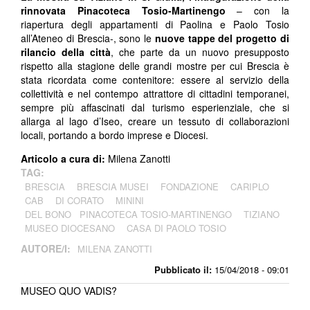
rinnovata Pinacoteca Tosio-Martinengo
– con la
riapertura degli appartamenti di Paolina e Paolo Tosio
all’Ateneo di Brescia-, sono le
nuove tappe del progetto di
rilancio della città
, che parte da un nuovo presupposto
rispetto alla stagione delle grandi mostre per cui Brescia è
stata ricordata come contenitore: essere al servizio della
collettività e nel contempo attrattore di cittadini temporanei,
sempre più affascinati dal turismo esperienziale, che si
allarga al lago d’Iseo, creare un tessuto di collaborazioni
locali, portando a bordo imprese e Diocesi.
Articolo a cura di:
Milena Zanotti
TAG:
BRESCIA
BRESCIA MUSEI
FONDAZIONE
CARIPLO
CAB
DI CORATO
MININI
DEL BONO PINACOTECA TOSIO-MARTINENGO
TIZIANO
MUSEO DIOCESANO
CASA DI PAOLO TOSIO
AUTORE/I:
MILENA ZANOTTI
Pubblicato il:
15/04/2018 - 09:01
MUSEO QUO VADIS?