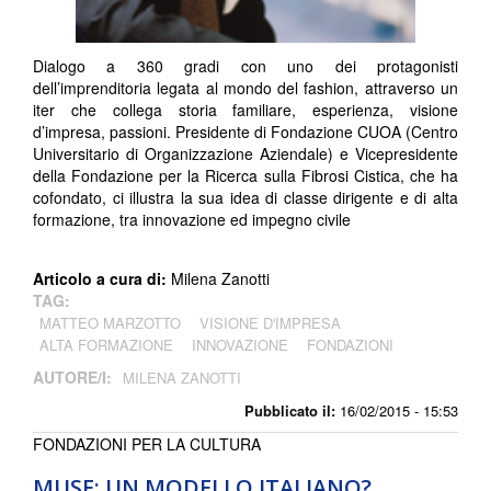
Dialogo a 360 gradi con uno dei protagonisti
dell’imprenditoria legata al mondo del fashion, attraverso un
iter che collega storia familiare, esperienza, visione
d’impresa, passioni. Presidente di Fondazione CUOA (Centro
Universitario di Organizzazione Aziendale) e Vicepresidente
della Fondazione per la Ricerca sulla Fibrosi Cistica, che ha
cofondato, ci illustra la sua idea di classe dirigente e di alta
formazione, tra innovazione ed impegno civile
Articolo a cura di:
Milena Zanotti
TAG:
MATTEO MARZOTTO
VISIONE D'IMPRESA
ALTA FORMAZIONE
INNOVAZIONE
FONDAZIONI
AUTORE/I:
MILENA ZANOTTI
Pubblicato il:
16/02/2015 - 15:53
FONDAZIONI PER LA CULTURA
MUSE: UN MODELLO ITALIANO?