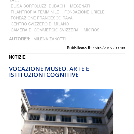
ELISA BORTOLUZZI DUBACH
MECENATI
FILANTROPIA FEMMINILE
FONDAZIONE URIELE
FONDAZIONE FRANCESCO RAVA
CENTRO SVIZZERO DI MILANO
CAMERA DI COMMERCIO SVIZZERA
MIGROS
AUTORE/I:
MILENA ZANOTTI
Pubblicato il:
15/09/2015 - 11:03
NOTIZIE
VOCAZIONE MUSEO: ARTE E
ISTITUZIONI COGNITIVE