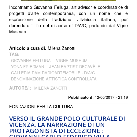
Incontriamo Giovanna Felluga, art advisor e coordinatrice di
progetti d’arte contemporanea, con un nome che è
espressione della tradizione vitivinicola italiana, per
riprendere il filo del discorso di D/A/C, partendo dal Vigne
Museum
Articolo a cura di:
Milena Zanotti
TAG:
GIOVANNA FELLUGA
VIGNE MUSEUM
YONA FRIEDMAN
JEAN-BAPTIST DECAVÈLE
GALLERIA RAM RADIOARTEMOBILE - D/A/C
DENOMINAZIONE ARTISTICA CONTROLLATA
AUTORE/I:
MILENA ZANOTTI
Pubblicato il:
12/05/2017 - 21:19
FONDAZIONI PER LA CULTURA
VERSO IL GRANDE POLO CULTURALE DI
VICENZA. LA NARRAZIONE DI UN
PROTAGONISTA DI ECCEZIONE :
GIOVANNI CARLO FEDERICO VILLA