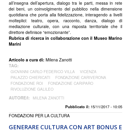
all’insegna dell’apertura, dialogo tra le parti, messa in rete
dei beni, un coinvolgimento del pubblico nella dimensione
quotidiana che porta alla fidelizzazione, interagendo a livelli
molteplici: teatro, opera, racconto, danza, dialogo di
mediazione culturale, con una risposta territoriale che il
direttore definisce “emozionante”.
Rubrica di ricerca in collaborazione con il Museo Marino
Marini
Articolo a cura di:
Milena Zanotti
TAG:
GIOVANNI CARLO FEDERICO VILLA
VICENZA
PALAZZO CHIERICATI
FONDAZIONE CARIVERONA
FONDAZIONE ROI
FONDAZIONE CARIPARO
RIVOLUZIONE GALILEO
AUTORE/I:
MILENA ZANOTTI
Pubblicato il:
15/11/2017 - 10:05
FONDAZIONI PER LA CULTURA
GENERARE CULTURA CON ART BONUS E