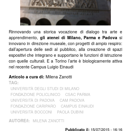
Rinnovando una storica vocazione di dialogo tra arte e
apprendimento,
gli atenei di Milano, Parma e Padova
si
innovano in direzione museale, con progetti di ampio respiro:
dall’apertura delle sedi al pubblico, alla creazione di spazi
espositivi che integrano e supportano le funzioni di istruzione
con quelle culturali. E a Torino l’arte è biologicamente attiva
nel recente Campus Luigio Einaudi
Articolo a cura di:
Milena Zanotti ​
TAG:
UNIVERSITÀ DEGLI STUDI DI MILANO
FONDAZIONE POLICLINICO
CSAC PARMA
UNIVERSITÀ DI PADOVA
CAM PADOVA
FONDAZIONE CARIPARO
CAMPUS EINAUDI
UNIVERSITÀ BOCCONI
PAOLA DUBINI
AUTORE/I:
MILENA ZANOTTI
Pubblicato il:
15/07/2015 - 16:16