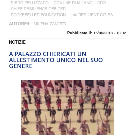
PIERO PELLIZZARO
COMUNE DI MILANO
CRO
CHIEF RESILIENCE OFFICER
ROCKEFELLER FOUNDATION
100 RESILIENT CITIES
AUTORE/I:
MILENA ZANOTTI
Pubblicato il:
15/06/2018 - 13:02
NOTIZIE
A PALAZZO CHIERICATI UN
ALLESTIMENTO UNICO NEL SUO
GENERE