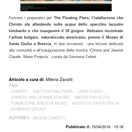
Fervono i preparativi per
The Floating Piers, l’istallazione che
Christo sta allestendo sulle acque dello specchio lacustre
lombardo e che inaugurerà il 18 giugno. Abbiamo incontrato
l’artista bulgaro, naturalizzato americano, presso il Museo di
Santa Giulia a Brescia
, in due occasioni : una lecture dedicata
alla comunità e all’inaugurazione della mostra ‘Christo and Jeanne
Claude. Water Projects’, curata da Germano Celant
Articolo a cura di:
Milena Zanotti
TAG:
CHRISTO
THE FLOATING PIERS
LAGO D'ISEO
CHRISTO AND JEANNE-CLAUDE
WATER PROJECTS
FONDAZIONE BRESCIA MUSEI
MUSEO DI SANTA GIULIA
GERMANO CELANT
AUTORE/I:
MILENA ZANOTTI
Pubblicato il:
15/04/2016 - 15:18