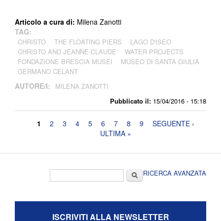
Articolo a cura di:
Milena Zanotti
TAG:
CHRISTO
THE FLOATING PIERS
LAGO D'ISEO
CHRISTO AND JEANNE-CLAUDE
WATER PROJECTS
FONDAZIONE BRESCIA MUSEI
MUSEO DI SANTA GIULIA
GERMANO CELANT
AUTORE/I:
MILENA ZANOTTI
Pubblicato il:
15/04/2016 - 15:18
Pagine
1
2
3
4
5
6
7
8
9
SEGUENTE ›
ULTIMA »
Form di ricerca
Cerca
RICERCA AVANZATA
ISCRIVITI ALLA NEWSLETTER