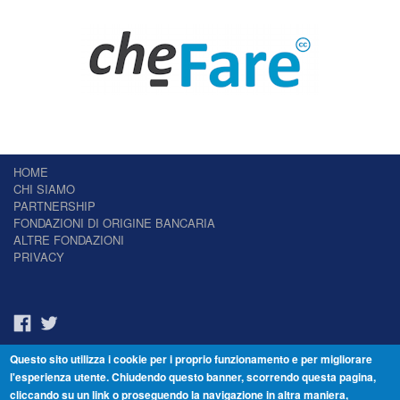
HOME
CHI SIAMO
PARTNERSHIP
FONDAZIONI DI ORIGINE BANCARIA
ALTRE FONDAZIONI
PRIVACY
Questo sito utilizza i cookie per i proprio funzionamento e per migliorare
Il Giornale delle Fondazioni - Periodico telematico
l'esperienza utente. Chiudendo questo banner, scorrendo questa pagina,
Reg. Tribunale n.7 del 22/07/2014 – ISSN 2421-2466
cliccando su un link o proseguendo la navigazione in altra maniera,
© Fondazione Venezia 2000 - Dorsoduro 3488/U - 30123 Venezia - Italia -