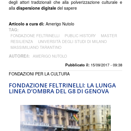
degli attori tradizionali che alla polverizzazione culturale e
alla
dispersione digitale
del sapere
Articolo a cura di:
Amerigo Nutolo
TAG:
FONDAZIONE FELTRINELLI
PUBLIC HISTORY
MASTER
RESILIENZA
UNIVERSITÀ DEGLI STUDI DI MILANO
MASSIMILIANO TARANTINO
AUTORE/I:
AMERIGO NUTOLO
Pubblicato il:
15/09/2017 - 09:38
FONDAZIONI PER LA CULTURA
FONDAZIONE FELTRINELLI: LA LUNGA
LINEA D’OMBRA DEL G8 DI GENOVA