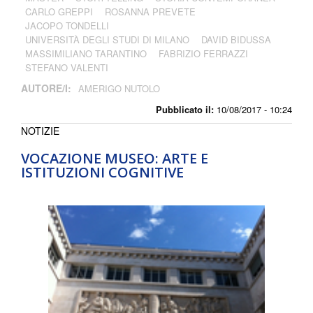
CARLO GREPPI
ROSANNA PREVETE
JACOPO TONDELLI
UNIVERSITÀ DEGLI STUDI DI MILANO
DAVID BIDUSSA
MASSIMILIANO TARANTINO
FABRIZIO FERRAZZI
STEFANO VALENTI
AUTORE/I:
AMERIGO NUTOLO
Pubblicato il:
10/08/2017 - 10:24
NOTIZIE
VOCAZIONE MUSEO: ARTE E
ISTITUZIONI COGNITIVE