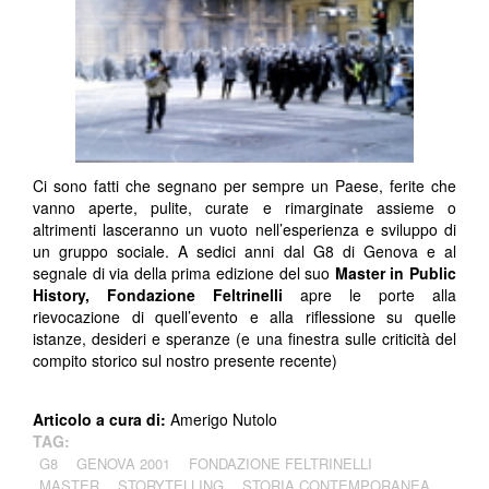
Ci sono fatti che segnano per sempre un Paese, ferite che
vanno aperte, pulite, curate e rimarginate assieme o
altrimenti lasceranno un vuoto nell’esperienza e sviluppo di
un gruppo sociale. A sedici anni dal G8 di Genova e al
segnale di via della prima edizione del suo
Master in Public
History, Fondazione Feltrinelli
apre le porte alla
rievocazione di quell’evento e alla riflessione su quelle
istanze, desideri e speranze (e una finestra sulle criticità del
compito storico sul nostro presente recente)
Articolo a cura di:
Amerigo Nutolo
TAG:
G8
GENOVA 2001
FONDAZIONE FELTRINELLI
MASTER
STORYTELLING
STORIA CONTEMPORANEA