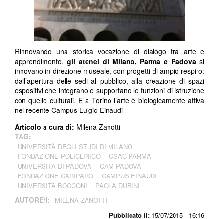
Rinnovando una storica vocazione di dialogo tra arte e
apprendimento,
gli atenei di Milano, Parma e Padova
si
innovano in direzione museale, con progetti di ampio respiro:
dall’apertura delle sedi al pubblico, alla creazione di spazi
espositivi che integrano e supportano le funzioni di istruzione
con quelle culturali. E a Torino l’arte è biologicamente attiva
nel recente Campus Luigio Einaudi
Articolo a cura di:
Milena Zanotti ​
TAG:
UNIVERSITÀ DEGLI STUDI DI MILANO
FONDAZIONE POLICLINICO
CSAC PARMA
UNIVERSITÀ DI PADOVA
CAM PADOVA
FONDAZIONE CARIPARO
CAMPUS EINAUDI
UNIVERSITÀ BOCCONI
PAOLA DUBINI
AUTORE/I:
MILENA ZANOTTI
Pubblicato il:
15/07/2015 - 16:16