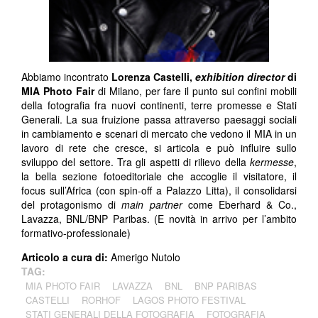
Abbiamo incontrato
Lorenza Castelli,
exhibition director
di
MIA Photo Fair
di Milano, per fare il punto sui confini mobili
della fotografia fra nuovi continenti, terre promesse e Stati
Generali. La sua fruizione passa attraverso paesaggi sociali
in cambiamento e scenari di mercato che vedono il MIA in un
lavoro di rete che cresce, si articola e può influire sullo
sviluppo del settore. Tra gli aspetti di rilievo della
kermesse
,
la bella sezione fotoeditoriale che accoglie il visitatore, il
focus sull’Africa (con spin-off a Palazzo Litta), il consolidarsi
del protagonismo di
main
partner
come Eberhard & Co.,
Lavazza, BNL/BNP Paribas. (E novità in arrivo per l’ambito
formativo-professionale)
Articolo a cura di:
Amerigo Nutolo
TAG:
MIA PHOTO FAIR
LAVAZZA
BNL
BNP PARIBAS
CASTELLI
RORHOF
LAGOS PHOTO FESTIVAL
STATI GENERALI DELLA FOTOGRAFIA
FOTOGRAFIA