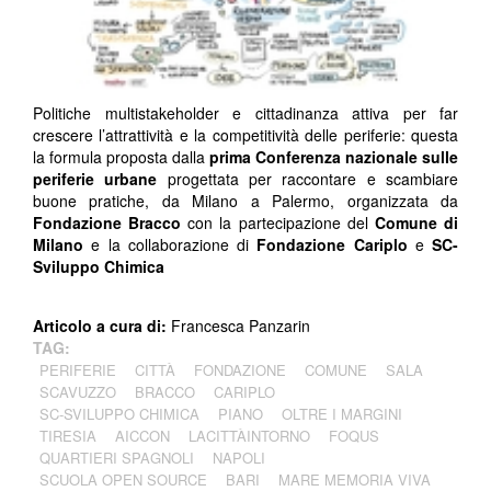
Politiche multistakeholder e cittadinanza attiva per far
crescere l’attrattività e la competitività delle periferie: questa
la formula proposta dalla
prima Conferenza nazionale sulle
periferie urbane
progettata per raccontare e scambiare
buone pratiche, da Milano a Palermo, organizzata da
Fondazione Bracco
con la partecipazione del
Comune di
Milano
e la collaborazione di
Fondazione Cariplo
e
SC-
Sviluppo Chimica
Articolo a cura di:
Francesca Panzarin
TAG:
PERIFERIE
CITTÀ
FONDAZIONE
COMUNE
SALA
SCAVUZZO
BRACCO
CARIPLO
SC-SVILUPPO CHIMICA
PIANO
OLTRE I MARGINI
TIRESIA
AICCON
LACITTÀINTORNO
FOQUS
QUARTIERI SPAGNOLI
NAPOLI
SCUOLA OPEN SOURCE
BARI
MARE MEMORIA VIVA