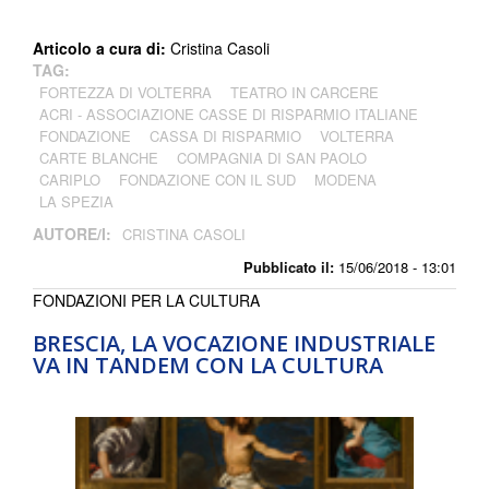
Articolo a cura di:
Cristina Casoli
TAG:
FORTEZZA DI VOLTERRA
TEATRO IN CARCERE
ACRI - ASSOCIAZIONE CASSE DI RISPARMIO ITALIANE
FONDAZIONE
CASSA DI RISPARMIO
VOLTERRA
CARTE BLANCHE
COMPAGNIA DI SAN PAOLO
CARIPLO
FONDAZIONE CON IL SUD
MODENA
LA SPEZIA
AUTORE/I:
CRISTINA CASOLI
Pubblicato il:
15/06/2018 - 13:01
FONDAZIONI PER LA CULTURA
BRESCIA, LA VOCAZIONE INDUSTRIALE
VA IN TANDEM CON LA CULTURA