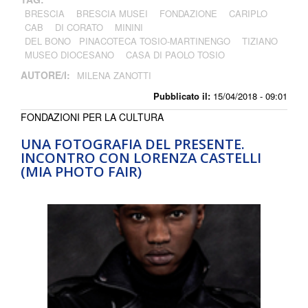
BRESCIA
BRESCIA MUSEI
FONDAZIONE
CARIPLO
CAB
DI CORATO
MININI
DEL BONO PINACOTECA TOSIO-MARTINENGO
TIZIANO
MUSEO DIOCESANO
CASA DI PAOLO TOSIO
AUTORE/I:
MILENA ZANOTTI
Pubblicato il:
15/04/2018 - 09:01
FONDAZIONI PER LA CULTURA
UNA FOTOGRAFIA DEL PRESENTE.
INCONTRO CON LORENZA CASTELLI
(MIA PHOTO FAIR)