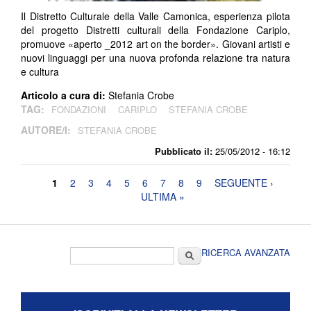
Il Distretto Culturale della Valle Camonica, esperienza pilota
del progetto Distretti culturali della Fondazione Cariplo,
promuove «aperto _2012 art on the border». Giovani artisti e
nuovi linguaggi per una nuova profonda relazione tra natura
e cultura
Articolo a cura di:
Stefania Crobe
TAG:
FONDAZIONI
CARIPLO
STEFANIA CROBE
AUTORE/I:
STEFANIA CROBE
Pubblicato il:
25/05/2012 - 16:12
Pagine
1
2
3
4
5
6
7
8
9
SEGUENTE ›
ULTIMA »
Form di ricerca
Cerca
RICERCA AVANZATA