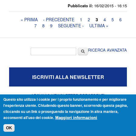
Pubblicato il:
16/02/2015 - 16:15
Pagine
« PRIMA
‹ PRECEDENTE
1
2
3
4
5
6
7
8
9
SEGUENTE ›
ULTIMA »
Form di ricerca
Cerca
RICERCA AVANZATA
ISCRIVITI ALLA NEWSLETTER
ARCHIVIO NEWSLETTER PRECEDENTI
Questo sito utilizza i cookie per i proprio funzionamento e per migliorare
l'esperienza utente. Chiudendo questo banner, scorrendo questa pagina,
CULTURA E WELFARE
cliccando su un link o proseguendo la navigazione in altra maniera,
una ricerca in collaborazione con
acconsenti all'uso dei cookie.
Maggiori informazioni
OK