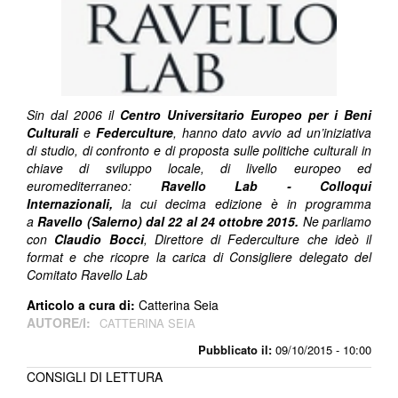
Sin dal 2006 il
Centro Universitario Europeo per i Beni
Culturali
e
Federculture
, hanno dato avvio ad un’iniziativa
di studio, di confronto e di proposta sulle politiche culturali in
chiave di sviluppo locale, di livello europeo ed
euromediterraneo:
Ravello Lab - Colloqui
Internazionali,
la cui decima edizione è in programma
a
Ravello (Salerno) dal 22 al 24 ottobre 2015.
Ne parliamo
con
Claudio Bocci
, Direttore di Federculture che ideò il
format e che ricopre la carica di Consigliere delegato del
Comitato Ravello Lab
Articolo a cura di:
Catterina Seia
AUTORE/I:
CATTERINA SEIA
Pubblicato il:
09/10/2015 - 10:00
CONSIGLI DI LETTURA