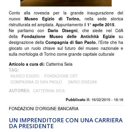
Conto alla rovescia per la grande inaugurazione del
nuovo
Museo Egizio di Torino,
nella sede storica
ristrutturata ed ampliata. Appuntamento il
1° aprile 2015
.
Ne parliamo con
Dario Disegni
, che siede nel CdA
della
Fondazione Museo delle Antichità Egizie
su
designazione della
Compagnia di San Paolo
, l’Ente che ha
giocato un ruolo chiave sul futuro del museo nazionale e
sulla morfologia di Torino come grande capitale culturale
Articolo a cura di:
Catterina Seia
TAG:
MUSEO EGIZIO
FONDAZIONE CRT
COMPAGNIA DI SAN PAOLO
DARIO DISEGNI
AUTORE/I:
CATTERINA SEIA
Pubblicato il:
16/02/2015 - 16:16
FONDAZIONI D'ORIGINE BANCARIA
UN IMPRENDITORE CON UNA CARRIERA
DA PRESIDENTE