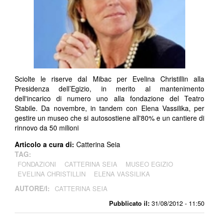
Sciolte le riserve dal Mibac per Evelina Christillin alla
Presidenza dell’Egizio, in merito al mantenimento
dell'incarico di numero uno alla fondazione del Teatro
Stabile. Da novembre, in tandem con Elena Vassilika, per
gestire un museo che si autosostiene all'80% e un cantiere di
rinnovo da 50 milioni
Articolo a cura di:
Catterina Seia
TAG:
FONDAZIONI
CATTERINA SEIA
MUSEO EGIZIO
EVELINA CHRISTILLIN
ELENA VASSILIKA
AUTORE/I:
CATTERINA SEIA
Pubblicato il:
31/08/2012 - 11:50