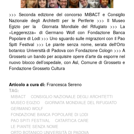
>>> Seconda edizione del concorso MiBACT e Consiglio
Nazionale degli Architetti per le Periferie >>> Il Museo
Egizio per la Giornata Mondiale del Rifugiato >>> La
«Leggerezza» di Germano Wolf con Fondazione Banca
Popolare di Lodi >>> Uno sguardo sulle migrazioni con il Pao
Spiti Festival >>> Le piante senza nome, serata dell'Orto
botanico Università di Padova con Fondazione Cologn >>> A
Grosseto un bando per acquisire opere d’arte da esporre nel
nuovo blocco dell’ospedale, con Asl, Comune di Grosseto e
Fondazione Grosseto Cultura
Articolo a cura di:
Francesca Sereno
TAG:
MIBACT
CONSIGLIO NAZIONALE DEGLI ARCHITETTI
MUSEO EGIZIO
GIORNATA MONDIALE DEL RIFUGIATO
GERMANO WOLF
FONDAZIONE BANCA POPOLARE DI LODI
PAO SPITI FESTIVAL
CATARTICA CARE
LE PIANTE SENZA NOME
ORTO BOTANICO UNIVERSITÀ DI PADOVA