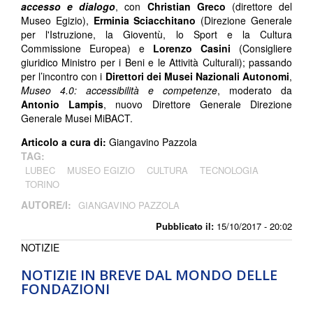
accesso e dialogo
, con
Christian Greco
(direttore del
Museo Egizio),
Erminia Sciacchitano
(Direzione Generale
per l'Istruzione, la Gioventù, lo Sport e la Cultura
Commissione Europea) e
Lorenzo Casini
(Consigliere
giuridico Ministro per i Beni e le Attività Culturali); passando
per l’incontro con i
Direttori dei Musei Nazionali Autonomi
,
Museo 4.0: accessibilità e competenze
, moderato da
Antonio Lampis
, nuovo Direttore Generale Direzione
Generale Musei MiBACT.
Articolo a cura di:
Giangavino Pazzola
TAG:
LUBEC
MUSEO EGIZIO
CULTURA
TECNOLOGIA
TORINO
AUTORE/I:
GIANGAVINO PAZZOLA
Pubblicato il:
15/10/2017 - 20:02
NOTIZIE
NOTIZIE IN BREVE DAL MONDO DELLE
FONDAZIONI