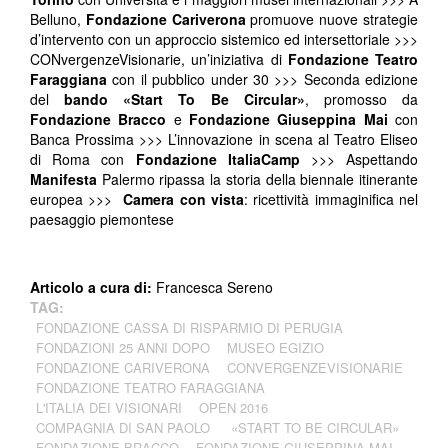
Belluno,
Fondazione Cariverona
promuove nuove strategie
d’intervento con un approccio sistemico ed intersettoriale >>>
CONvergenzeVisionarie, un’iniziativa di
Fondazione Teatro
Faraggiana
con il pubblico under 30 >>> Seconda edizione
del
bando «Start To Be Circular»
, promosso da
Fondazione Bracco
e
Fondazione Giuseppina Mai
con
Banca Prossima >>> L’innovazione in scena al Teatro Eliseo
di Roma con
Fondazione ItaliaCamp
>>> Aspettando
Manifesta
Palermo ripassa la storia della biennale itinerante
europea >>>
Camera con vista
: ricettività immaginifica nel
paesaggio piemontese
Articolo a cura di:
Francesca Sereno
TAG:
FONDAZIONE CASSA DI RISPARMIO DI PERUGIA
FONDAZIONI 25 ANNI DOPO
MUSEO EGIZIO
FONDAZIONE CARIVERONA
CONVERGENZEVISIONARIE
FONDAZIONE TEATRO FARAGGIANA
L'ITALIA DEI VISIONARI
OPEN 2016
COMPAGNIA DI SAN PAOLO
«START TO BE CIRCULAR»
FONDAZIONE BRACCO
FONDAZIONE GIUSEPPINA MAI