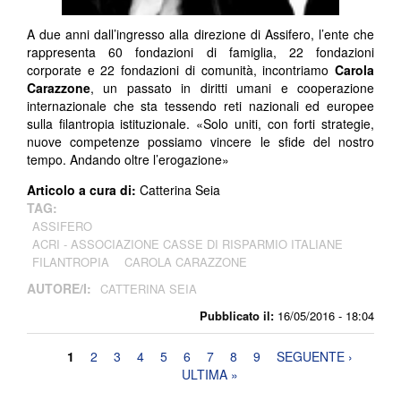
A due anni dall’ingresso alla direzione di Assifero, l’ente che
rappresenta 60 fondazioni di famiglia, 22 fondazioni
corporate e 22 fondazioni di comunità, incontriamo
Carola
Carazzone
, un passato in diritti umani e cooperazione
internazionale che sta tessendo reti nazionali ed europee
sulla filantropia istituzionale. «Solo uniti, con forti strategie,
nuove competenze possiamo vincere le sfide del nostro
tempo. Andando oltre l’erogazione»
Articolo a cura di:
Catterina Seia
TAG:
ASSIFERO
ACRI - ASSOCIAZIONE CASSE DI RISPARMIO ITALIANE
FILANTROPIA
CAROLA CARAZZONE
AUTORE/I:
CATTERINA SEIA
Pubblicato il:
16/05/2016 - 18:04
Pagine
1
2
3
4
5
6
7
8
9
SEGUENTE ›
ULTIMA »