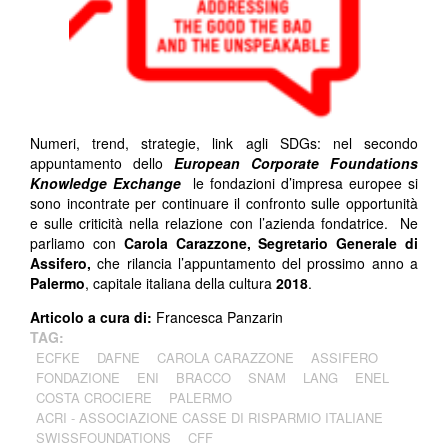
Numeri, trend, strategie, link agli SDGs: nel secondo
appuntamento dello
European Corporate Foundations
Knowledge Exchange
le fondazioni d’impresa europee si
sono incontrate per continuare il confronto sulle opportunità
e sulle criticità nella relazione con l’azienda fondatrice. Ne
parliamo con
Carola Carazzone, Segretario Generale di
Assifero,
che rilancia l’appuntamento del prossimo anno a
Palermo
, capitale italiana della cultura
2018
.
Articolo a cura di:
Francesca Panzarin
TAG:
ECFKE
DAFNE
CAROLA CARAZZONE
ASSIFERO
FONDAZIONE
ENI
BRACCO
SNAM
LANG
ENEL
COSTA CROCIERE
PALERMO
ACRI - ASSOCIAZIONE CASSE DI RISPARMIO ITALIANE
SWISSFOUNDATIONS
CFF