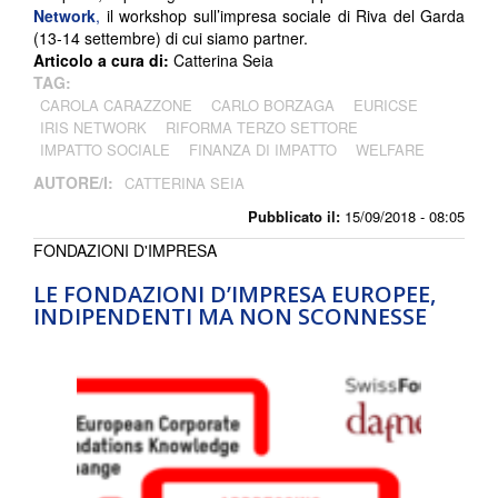
Network
,
il workshop sull’impresa sociale di Riva del Garda
(13-14 settembre) di cui siamo partner.
Articolo a cura di:
Catterina Seia
TAG:
CAROLA CARAZZONE
CARLO BORZAGA
EURICSE
IRIS NETWORK
RIFORMA TERZO SETTORE
IMPATTO SOCIALE
FINANZA DI IMPATTO
WELFARE
AUTORE/I:
CATTERINA SEIA
Pubblicato il:
15/09/2018 - 08:05
FONDAZIONI D'IMPRESA
LE FONDAZIONI D’IMPRESA EUROPEE,
INDIPENDENTI MA NON SCONNESSE