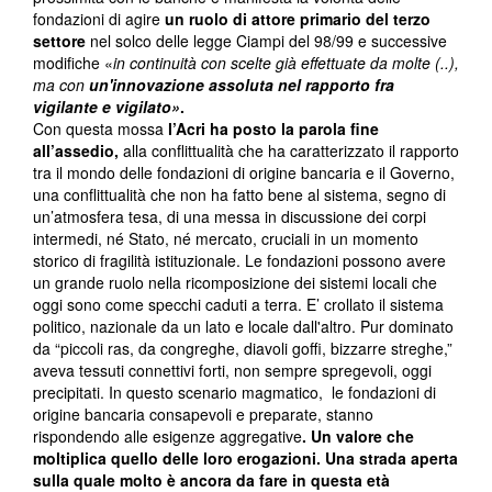
fondazioni di agire
un ruolo di attore primario del terzo
settore
nel solco delle legge Ciampi del 98/99 e successive
modifiche «
in continuità con scelte già effettuate da molte (..),
ma con
un'innovazione assoluta nel rapporto fra
vigilante e vigilato»
.
Con questa mossa
l’Acri ha posto la parola fine
all’assedio,
alla conflittualità che ha caratterizzato il rapporto
tra il mondo delle fondazioni di origine bancaria e il Governo,
una conflittualità che non ha fatto bene al sistema, segno di
un’atmosfera tesa, di una messa in discussione dei corpi
intermedi, né Stato, né mercato, cruciali in un momento
storico di fragilità istituzionale. Le fondazioni possono avere
un grande ruolo nella ricomposizione dei sistemi locali che
oggi sono come specchi caduti a terra. E’ crollato il sistema
politico, nazionale da un lato e locale dall'altro. Pur dominato
da “piccoli ras, da congreghe, diavoli goffi, bizzarre streghe,”
aveva tessuti connettivi forti, non sempre spregevoli, oggi
precipitati. In questo scenario magmatico, le fondazioni di
origine bancaria consapevoli e preparate, stanno
rispondendo alle esigenze aggregative
. Un valore che
moltiplica quello delle loro erogazioni. Una strada aperta
sulla quale molto è ancora da fare in questa età