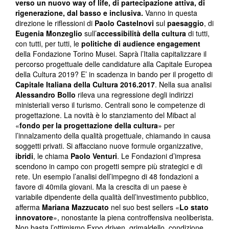
verso un nuovo way of life, di partecipazione attiva, di
rigenerazione, dal basso e inclusiva.
Vanno in questa
direzione le riflessioni di
Paolo Castelnovi
sul
paesaggio
, di
Eugenia Monzeglio
sull’
accessibilità della cultura
di tutti,
con tutti, per tutti, le
politiche di audience engagement
della Fondazione Torino Musei. Saprà l’Italia capitalizzare il
percorso progettuale delle candidature alla Capitale Europea
della Cultura 2019? E’ in scadenza in bando per il progetto di
Capitale Italiana della Cultura 2016.2017
. Nella sua analisi
Alessandro Bollo
rileva una regressione degli indirizzi
ministeriali verso il turismo. Centrali sono le competenze di
progettazione. La novità è lo stanziamento del Mibact al
«
fondo per la progettazione della cultura
» per
l’innalzamento della qualità progettuale, chiamando in causa
soggetti privati. Si affacciano nuove formule organizzative,
ibridi
, le chiama
Paolo Venturi
. Le Fondazioni d’impresa
scendono in campo con progetti sempre più strategici e di
rete. Un esempio l’analisi dell’impegno di 48 fondazioni a
favore di 40mila giovani. Ma la crescita di un paese è
variabile dipendente della qualità dell’investimento pubblico,
afferma
Mariana Mazzucato
nel suo best sellers «
Lo stato
innovatore
», nonostante la piena controffensiva neoliberista.
Non basta l’ottimismo Expo driven, grimaldello, condizione