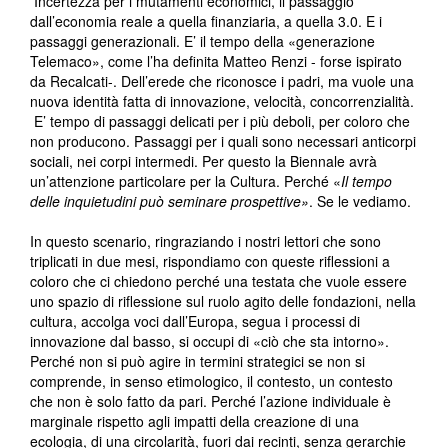
Incertezza per i mutamenti economici, il passaggio
dall’economia reale a quella finanziaria, a quella 3.0. E i
passaggi generazionali. E’ il tempo della «generazione
Telemaco», come l’ha definita Matteo Renzi - forse ispirato
da Recalcati-. Dell’erede che riconosce i padri, ma vuole una
nuova identità fatta di innovazione, velocità, concorrenzialità.
E’ tempo di passaggi delicati per i più deboli, per coloro che
non producono. Passaggi per i quali sono necessari anticorpi
sociali, nei corpi intermedi. Per questo la Biennale avrà
un’attenzione particolare per la Cultura. Perché «
Il tempo
delle inquietudini può seminare prospettive»
. Se le vediamo.
In questo scenario, ringraziando i nostri lettori che sono
triplicati in due mesi, rispondiamo con queste riflessioni a
coloro che ci chiedono perché una testata che vuole essere
uno spazio di riflessione sul ruolo agito delle fondazioni, nella
cultura, accolga voci dall’Europa, segua i processi di
innovazione dal basso, si occupi di «ciò che sta intorno».
Perché non si può agire in termini strategici se non si
comprende, in senso etimologico, il contesto, un contesto
che non è solo fatto da pari. Perché l’azione individuale è
marginale rispetto agli impatti della creazione di una
ecologia, di una circolarità, fuori dai recinti, senza gerarchie