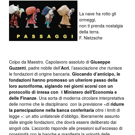
La nave ha rotto gli
ormeggi,
non ti prenda nostalgia
della terra.
F. Nietzsche
Colpo da Maestro. Capolavoro assoluto di
Giuseppe
Guzzetti
, padre nobile dell’
Acri
, l’associazione che riunisce
le fondazioni di origine bancaria.
Giocando d’anticipo, le
fondazioni hanno promosso un ulteriore passo della
loro autoriforma, siglando nei giorni scorsi con
un
protocollo di intesa con
il
Ministero dell'Economia e
delle Finanze
. Una sorta di moderna circolare interpretativa
delle norme che le disciplinano con la previsione «di
ridurre
la partecipazione nella banca conferitaria
oltre i limiti di
legge »: un atto unilaterale d’obbligo, liberamente assunto
dalle singole fondazioni, che dovrà essere deliberato dai
singoli cda. L’accordo risponde alle pressioni sull’eccesso di
prossimità con le banche e manifesta la volontà delle