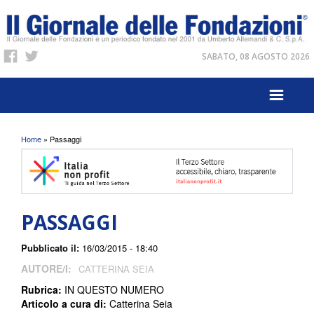
SABATO, 08 AGOSTO 2026
Tu sei qui
Home
» Passaggi
PASSAGGI
Pubblicato il:
16/03/2015 - 18:40
AUTORE/I:
CATTERINA SEIA
Rubrica:
IN QUESTO NUMERO
Articolo a cura di:
Catterina Seia