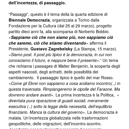
dell’incertezza, di passaggio.
“Passaggi”, questo è il tema della la quarta edizione di
Biennale Democrazia
, organizzata a Torino dalla
Fondazione per la Cultura (dal 25 al 29 marzo), progetto
partito dieci anni fa, alla scomparsa di Norberto Bobbio.
«
Sappiamo ciò che non siamo più, non sappiamo ciò
che saremo, ciò che stiamo diventando
» afferma il
Presidente,
Gustavo Zagrebelsky
(La Stampa, 15 marzo).
«
Siamo post. Il post più tipico è la democrazia, in cui non
conosciamo il futuro, e neppure bene il presente
».” Un tema
che richiama i
passages
di Walter Benjamin, la scoperta degli
aspetti nascosti, degli anfratti, delle possibilità del
cambiamento. Il passaggio tipico è quello del mar Rosso.
«
Come gli Ebrei non sappiamo a cosa andiamo incontro(..) in
questa traversata. Rimpiangeremo le cipolle del Faraone. Ma
dovremo andare avanti».
La prima incertezza è la Politica, «
diventata pura riparazione di guasti sociali, meramente
esecutiva (..) sotto la legge della necessità, dell’equilibrio
finanziario. Manca la cultura del governo»
. La democrazia è
malata. Un’incertezza globalizzata nelle trasformazioni
geopolitiche, delle migrazioni, dell’incontro-scontro.