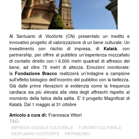
Al Santuario di Vicoforte (CN) presentato un inedito e
innovativo progetto di valorizzazione di un bene culturale: Un
investimento con rischio di impresa, di
Kalatà
, con
partnership, per offrire al pubblico un’esperienza mozzafiato
di contatto diretto con i 6.000 metri quadrati di affresco del
bene, ad oltre 75 metri di altezza. Emozioni monitorate:
la
Fondazione Bracco
realizzerà un’indagine a campione
sull’effetto biologico dell’incontro del pubblico con la bellezza.
Già dalle prime rilevazioni si evidenzia come la frequenza
cardiaca sia più elevata alla vista degli affreschi rispetto al
momento della fatica della salita. E’ il progetto Magnificat di
Kalatà. Dal 1 maggio al 31 ottobre
Articolo a cura di:
Francesca Vittori
TAG:
IMPRESA SOCIALE CULTURALE
TURISMO CULTURALE
SANTUARIO VICOFORTE
PATRIMONIO