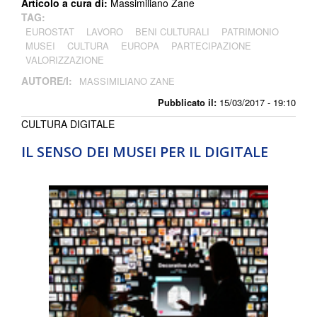
Articolo a cura di:
Massimiliano Zane
TAG:
EUROSTAT
LAVORO
BENI CULTURALI
PATRIMONIO
MUSEI
CULTURA
EUROPA
PARTECIPAZIONE
VALORIZZAZIONE
AUTORE/I:
MASSIMILIANO ZANE
Pubblicato il:
15/03/2017 - 19:10
CULTURA DIGITALE
IL SENSO DEI MUSEI PER IL DIGITALE