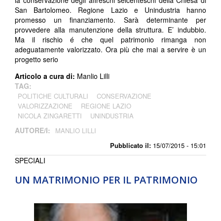
San Bartolomeo. Regione Lazio e Unindustria hanno
promesso un finanziamento. Sarà determinante per
provvedere alla manutenzione della struttura. E’ indubbio.
Ma il rischio é che quel patrimonio rimanga non
adeguatamente valorizzato. Ora più che mai a servire è un
progetto serio
Articolo a cura di:
Manlio Lilli
TAG:
POLITICHE CULTURALI
CONSERVAZIONE
VALORIZZAZIONE
REGIONE LAZIO
NICOLA ZINGARETTI
UNINDUSTRIA
AUTORE/I:
MANLIO LILLI
Pubblicato il:
15/07/2015 - 15:01
SPECIALI
UN MATRIMONIO PER IL PATRIMONIO