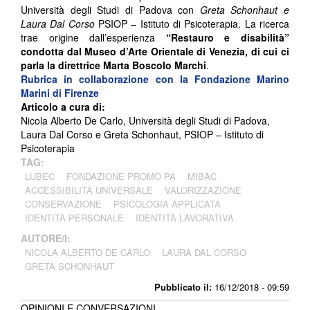
Università degli Studi di Padova con
Greta Schonhaut e
Laura Dal Corso
PSIOP – Istituto di Psicoterapia. La ricerca
trae origine dall’esperienza
“Restauro e disabilità”
condotta dal Museo d’Arte Orientale di Venezia, di cui ci
parla la direttrice Marta Boscolo Marchi
.
Rubrica in collaborazione con la Fondazione Marino
Marini di Firenze
Articolo a cura di:
Nicola Alberto De Carlo, Università degli Studi di Padova,
Laura Dal Corso e Greta Schonhaut, PSIOP – Istituto di
Psicoterapia
TAG:
LUBEC
FONDAZIONE PROMO PA
MIBAC
ACCESSIBILITÀ UNIVERSALE
VALORIZZAZIONE
CONSERVAZIONE
PSICOLOGIA APPLICATA
IDENTITÀ PERSONALE
IDENTITÀ LAVORATIVA.
AUTORE/I:
NICOLA ALBERTO DE CARLO
LAURA DAL CORSO
GRETA SCHONHAUT
Pubblicato il:
16/12/2018 - 09:59
OPINIONI E CONVERSAZIONI