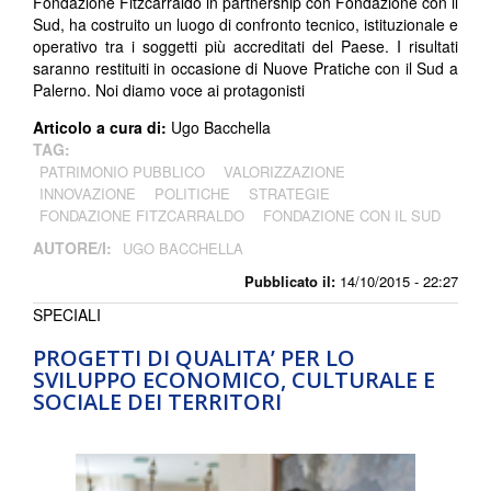
Fondazione Fitzcarraldo in partnership con Fondazione con il
Sud, ha costruito un luogo di confronto tecnico, istituzionale e
operativo tra i soggetti più accreditati del Paese. I risultati
saranno restituiti in occasione di Nuove Pratiche con il Sud a
Palerno. Noi diamo voce ai protagonisti
Articolo a cura di:
Ugo Bacchella
TAG:
PATRIMONIO PUBBLICO
VALORIZZAZIONE
INNOVAZIONE
POLITICHE
STRATEGIE
FONDAZIONE FITZCARRALDO
FONDAZIONE CON IL SUD
AUTORE/I:
UGO BACCHELLA
Pubblicato il:
14/10/2015 - 22:27
SPECIALI
PROGETTI DI QUALITA’ PER LO
SVILUPPO ECONOMICO, CULTURALE E
SOCIALE DEI TERRITORI