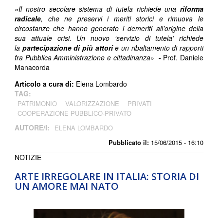
«Il nostro secolare sistema di tutela richiede una
riforma
radicale
, che ne preservi i meriti storici e rimuova le
circostanze che hanno generato i demeriti all’origine della
sua attuale crisi. Un nuovo ‘servizio di tutela’ richiede
la
partecipazione di più attori
e un ribaltamento di rapporti
fra Pubblica Amministrazione e cittadinanza»
-
Prof. Daniele
Manacorda
Articolo a cura di:
Elena Lombardo
TAG:
PATRIMONIO
VALORIZZAZIONE
PRIVATI
COOPERAZIONE PUBBLICO-PRIVATO
AUTORE/I:
ELENA LOMBARDO
Pubblicato il:
15/06/2015 - 16:10
NOTIZIE
ARTE IRREGOLARE IN ITALIA: STORIA DI
UN AMORE MAI NATO