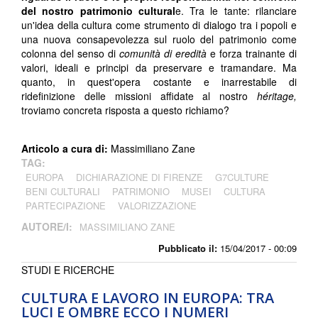
del nostro patrimonio cultural
e. Tra le tante: rilanciare
un'idea della cultura come strumento di dialogo tra i popoli e
una nuova consapevolezza sul ruolo del patrimonio come
colonna del senso di
comunità di eredità
e forza trainante di
valori, ideali e principi da preservare e tramandare. Ma
quanto, in quest'opera costante e inarrestabile di
ridefinizione delle missioni affidate al nostro
héritage,
troviamo concreta risposta a questo richiamo?
Articolo a cura di:
Massimiliano Zane
TAG:
EUROPA
DICHIARAZIONE DI FIRENZE
G7CULTURE
BENI CULTURALI
PATRIMONIO
MUSEI
CULTURA
PARTECIPAZIONE
VALORIZZAZIONE
AUTORE/I:
MASSIMILIANO ZANE
Pubblicato il:
15/04/2017 - 00:09
STUDI E RICERCHE
CULTURA E LAVORO IN EUROPA: TRA
LUCI E OMBRE ECCO I NUMERI