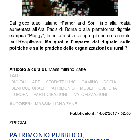
Dal gioco tutto italiano “Father and Son" fino alla realtà
aumentata all'Ara Pacis di Roma o alla piattaforma digitale
europea “Pluggy”, la cultura si fa sempre più un co-racconto
multidisciplinare.
Ma qual è l’impatto del digitale sulle
politiche e sulle pratiche delle organizzazioni culturali?
Articolo a cura di:
Massimiliano Zane
TAG:
DIGITAL
APP
STORYTELLING
GAMING
SOCIAL
BENI CULTURALI
PATRIMONIO
MUSEI
CULTURA
EUROPA
PARTECIPAZIONE
VALORIZZAZIONE
AUTORE/I:
MASSIMILIANO ZANE
Pubblicato il:
14/02/2017 - 02:00
SPECIALI
PATRIMONIO PUBBLICO,