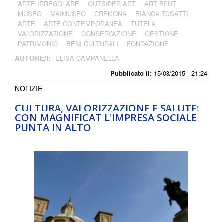
ARTE IRREGOLARE
OUTSIDER ART
ART BRUT
MUSEO
MAIMUSEO
CREMONA
BIANCA TOSATTI
ARTE
ARTE CONTEMPORANEA
TUTELA
VALORIZZAZIONE
CONSERVAZIONE
GESTIONE
PATRIMONIO
BENI CULTURALI
FONDAZIONE
AUTORE/I:
ELISA CAMPANELLA
Pubblicato il:
15/03/2015 - 21:24
NOTIZIE
CULTURA, VALORIZZAZIONE E SALUTE:
CON MAGNIFICAT L'IMPRESA SOCIALE
PUNTA IN ALTO