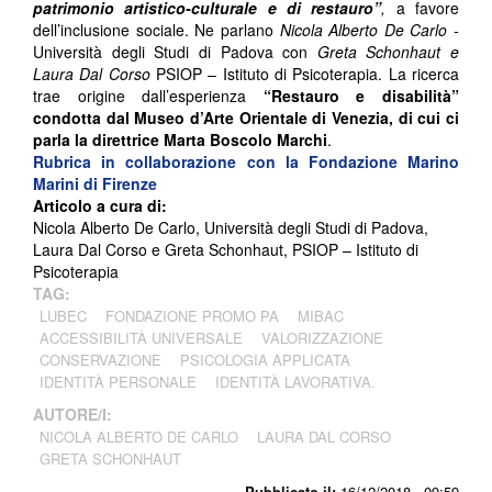
patrimonio artistico-culturale e di restauro”
,
a favore
dell’inclusione sociale. Ne parlano
Nicola Alberto De Carlo -
Università degli Studi di Padova con
Greta Schonhaut e
Laura Dal Corso
PSIOP – Istituto di Psicoterapia. La ricerca
trae origine dall’esperienza
“Restauro e disabilità”
condotta dal Museo d’Arte Orientale di Venezia, di cui ci
parla la direttrice Marta Boscolo Marchi
.
Rubrica in collaborazione con la Fondazione Marino
Marini di Firenze
Articolo a cura di:
Nicola Alberto De Carlo, Università degli Studi di Padova,
Laura Dal Corso e Greta Schonhaut, PSIOP – Istituto di
Psicoterapia
TAG:
LUBEC
FONDAZIONE PROMO PA
MIBAC
ACCESSIBILITÀ UNIVERSALE
VALORIZZAZIONE
CONSERVAZIONE
PSICOLOGIA APPLICATA
IDENTITÀ PERSONALE
IDENTITÀ LAVORATIVA.
AUTORE/I:
NICOLA ALBERTO DE CARLO
LAURA DAL CORSO
GRETA SCHONHAUT
Pubblicato il:
16/12/2018 - 09:59