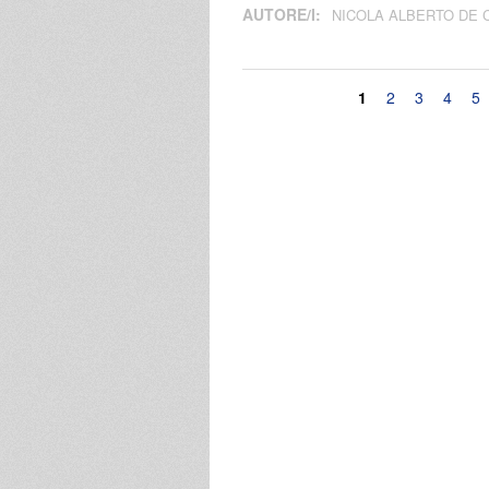
AUTORE/I:
NICOLA ALBERTO DE 
Pagine
1
2
3
4
5