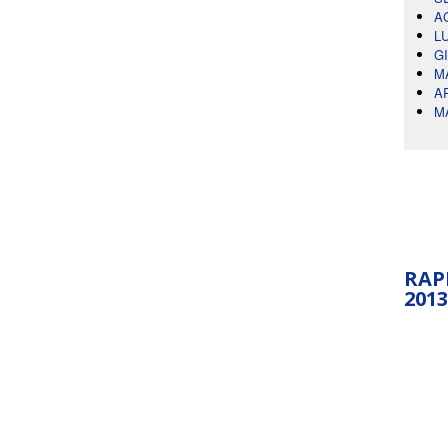
A
L
G
M
A
M
RAP
2013