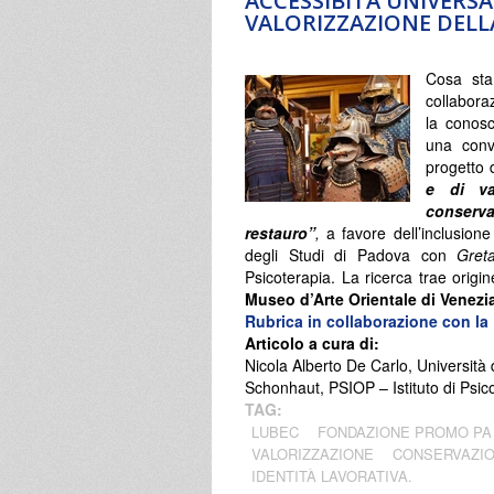
ACCESSIBITÀ UNIVERSA
VALORIZZAZIONE DELL
Cosa sta 
collabora
la conosc
una conv
progetto d
e di va
conserv
restauro”
,
a favore dell’inclusion
degli Studi di Padova con
Gret
Psicoterapia. La ricerca trae origi
Museo d’Arte Orientale di Venezia,
Rubrica in collaborazione con la
Articolo a cura di:
Nicola Alberto De Carlo, Università
Schonhaut, PSIOP – Istituto di Psic
TAG:
LUBEC
FONDAZIONE PROMO PA
VALORIZZAZIONE
CONSERVAZI
IDENTITÀ LAVORATIVA.