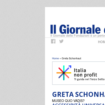
HO
Tu sei qui
Home
» Greta Schonhaut
GRETA SCHONH
MUSEO QUO VADIS?