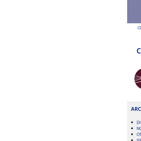
C
C
ARC
D
N
O
S