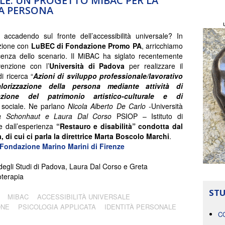
LE: UN PROGETTO MIBAC PER LA
A PERSONA
accadendo sul fronte dell’accessibilità universale? In
zione con
LuBEC di Fondazione Promo PA
, arricchiamo
enza dello scenario. Il MiBAC ha siglato recentemente
enzione con l’
Università di Padova
per realizzare il
i ricerca “
Azioni di sviluppo professionale/lavorativo
lorizzazione della persona mediante attività di
azione del patrimonio artistico-culturale e di
e sociale. Ne parlano
Nicola Alberto De Carlo -
Università
a Schonhaut e Laura Dal Corso
PSIOP – Istituto di
ne dall’esperienza
“Restauro e disabilità” condotta dal
 di cui ci parla la direttrice Marta Boscolo Marchi
.
 Fondazione Marino Marini di Firenze
 degli Studi di Padova, Laura Dal Corso e Greta
oterapia
STU
MIBAC
ACCESSIBILITÀ UNIVERSALE
ONE
PSICOLOGIA APPLICATA
IDENTITÀ PERSONALE
C