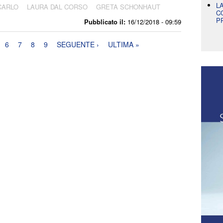
L
CARLO
LAURA DAL CORSO
GRETA SCHONHAUT
C
P
Pubblicato il:
16/12/2018 - 09:59
6
7
8
9
SEGUENTE ›
ULTIMA »