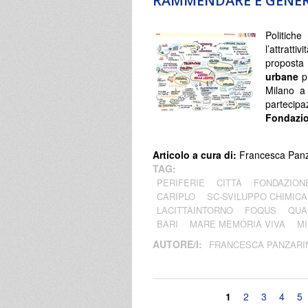
RAMMENDARE E GENERA
Politiche
l’attratt
propost
urbane
pr
Milano a
partecip
Fondazio
Articolo a cura di:
Francesca Panz
TAG:
PERIFERIE
CITTÀ
FONDAZION
CARIPLO
SC-SVILUPPO CHIMICA
LACITTÀINTORNO
FOQUS
QUA
BARI
MARE MEMORIA VIVA
M
AUTORE/I:
FRANCESCA PANZARI
Pagine
1
2
3
4
5