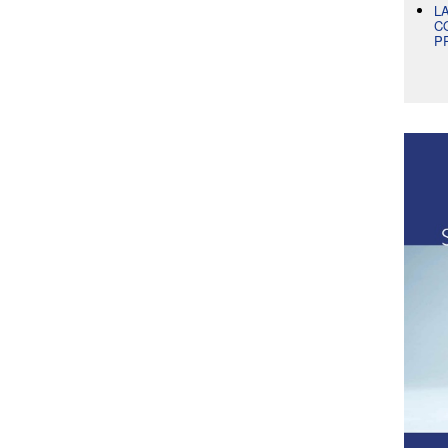
L
C
P