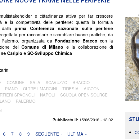
RE NUOVE TRAME NELLE PERIFERIE
 multistakeholder e cittadinanza attiva per far crescere
ività e la competitività delle periferie: questa la formula
a dalla
prima Conferenza nazionale sulle periferie
ogettata per raccontare e scambiare buone pratiche, da
 Palermo, organizzata da
Fondazione Bracco
con la
azione del
Comune di Milano
e la collaborazione di
ne Cariplo
e
SC-Sviluppo Chimica
arin
E
COMUNE
SALA
SCAVUZZO
BRACCO
PIANO
OLTRE I MARGINI
TIRESIA
AICCON
RTIERI SPAGNOLI
NAPOLI
SCUOLA OPEN SOURCE
ILANO
PALERMO
N
STU
Pubblicato il:
15/06/2018 - 13:02
C
6
7
8
9
SEGUENTE ›
ULTIMA »