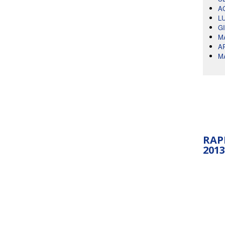
A
L
G
M
A
M
RAP
2013