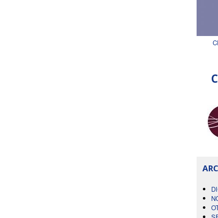
C
C
ARC
D
N
O
S