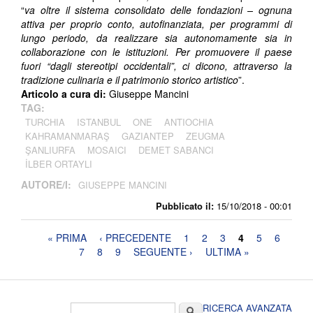
“
va oltre il sistema consolidato delle fondazioni – ognuna
attiva per proprio conto, autofinanziata, per programmi di
lungo periodo, da realizzare sia autonomamente sia in
collaborazione con le istituzioni. Per promuovere il paese
fuori “dagli stereotipi occidentali”, ci dicono, attraverso la
tradizione culinaria e il patrimonio storico artistico
”.
Articolo a cura di:
Giuseppe Mancini
TAG:
TURCHIA
ISTANBUL
ONE
ANTIOCHIA
KAHRAMANMARAŞ
GAZIANTEP
ZEUGMA
ŞANLIURFA
MOSAICI
DEMET SABANCI
İLBER ORTAYLI
AUTORE/I:
GIUSEPPE MANCINI
Pubblicato il:
15/10/2018 - 00:01
Pagine
« PRIMA
‹ PRECEDENTE
1
2
3
4
5
6
7
8
9
SEGUENTE ›
ULTIMA »
Form di ricerca
Cerca
RICERCA AVANZATA