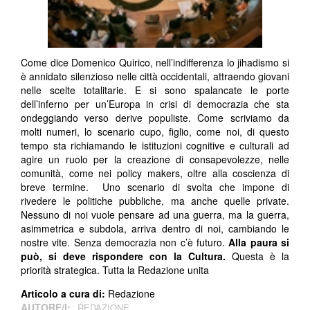
Come dice Domenico Quirico, nell’indifferenza lo jihadismo si
è annidato silenzioso nelle città occidentali, attraendo giovani
nelle scelte totalitarie. E si sono spalancate le porte
dell’inferno per un’Europa in crisi di democrazia che sta
ondeggiando verso derive populiste. Come scriviamo da
molti numeri, lo scenario cupo, figlio, come noi, di questo
tempo sta richiamando le istituzioni cognitive e culturali ad
agire un ruolo per la creazione di consapevolezze, nelle
comunità, come nei policy makers, oltre alla coscienza di
breve termine. Uno scenario di svolta che impone di
rivedere le politiche pubbliche, ma anche quelle private.
Nessuno di noi vuole pensare ad una guerra, ma la guerra,
asimmetrica e subdola, arriva dentro di noi, cambiando le
nostre vite. Senza democrazia non c’è futuro.
Alla paura si
può, si deve rispondere con la Cultura.
Questa è la
priorità strategica. Tutta la Redazione unita
Articolo a cura di:
Redazione
AUTORE/I:
REDAZIONE