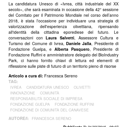
La candidatura Unesco di «Ivrea, città industriale del XX
secolo», che sarà esaminata in occasione della 42° sessione
del Comitato per il Patrimonio Mondiale nel corso dell’anno
2018, è stata l'occasione per individuare una strategia di
valorizzazione dell'esperienza olivettiana, ripensando
all'identità della cittadina eporediese del futuro. Le
conversazioni con
Laura Salvetti
, Assessore Cultura e
Turismo del Comune di Ivrea,
Daniele Jalla
, Presidente di
Fondazione Guelpa, e
Alberta Pasquero
, Presidente di
Fondazione Ruffini e amministratore delegato del BioIndustry
Park, ci hanno fornito chiavi di lettura ed elementi di
riflessione sulle piste di futuro di un territorio pieno di risorse
Articolo a cura di:
Francesca Sereno
TAG:
IVREA
CANDIDATURA UNESCO
OLIVETTI
INNOVAZIONE
COMUNITÀ
RESPONSABILITÀ SOCIALE DI IMPRESA
FONDAZIONE GUELPA
FONDAZIONE RUFFINI
FONDAZIONE DI COMUNITÀ DEL CANAVESE
AUTORE/I:
FRANCESCA SERENO
Pubblicato il:
21/03/2016 - 08:07