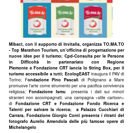
Mibact, con il supporto di Invitalia, organizza T
O.MA.TO
- Top Marathon Tourism,
un’officina di progettazione per
nuove idee per il turismo
;
Cpd
-Consulta per le Persone
in Difficoltà in partenariato con
Regione
Piemonte
e
Fondazione CRT
lancia lo String Box, per il
turismo accessibile a tutti;
EcologEAST
inaugura il PAV di
Torino; F
ondazione Pino Pascali
di Polignano a Mare
promuove l'arte come strumento per una pacifica convivenza
religiosa;
Fondazione Ismu
presenta i dati sui minori
stranieri non accompagnati; una campagna «stile cartoon»
di
Fondazione CRT
e
Fondazione Fondo Ricerca e
Talenti
per salvare la ricerca; a Palazzo Cucchiari di
Carrara,
Fondazione Giorgio Conti
presenta i ritratti del
fotografo Aurelio Amendola delle più famose opere di
Michelangelo