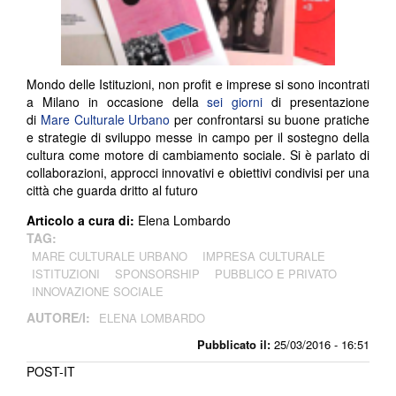
Mondo delle Istituzioni, non profit e imprese si sono incontrati
a Milano in occasione della
sei giorni
di presentazione
di
Mare Culturale Urbano
per confrontarsi su buone pratiche
e strategie di sviluppo messe in campo per il sostegno della
cultura come motore di cambiamento sociale. Si è parlato di
collaborazioni, approcci innovativi e obiettivi condivisi per una
città che guarda dritto al futuro
Articolo a cura di:
Elena Lombardo
TAG:
MARE CULTURALE URBANO
IMPRESA CULTURALE
ISTITUZIONI
SPONSORSHIP
PUBBLICO E PRIVATO
INNOVAZIONE SOCIALE
AUTORE/I:
ELENA LOMBARDO
Pubblicato il:
25/03/2016 - 16:51
POST-IT