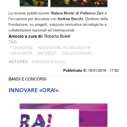
La recente pubblicazione
'Natura Morta' di Federico Zeri
è
l’occasione per discutere con
Andrea Bacchi
, Direttore della
Fondazione, su progetti, soluzioni innovative tecnologiche e
collaborazioni nazionali ed internazionali
Articolo a cura di:
Roberta Bolelli
TAG:
FONDAZIONI
INNOVAZIONI TECNOLOGICHE
UNIVERSITÀ
UNICREDIT
COLLEZIONISMO
AUTORE/I:
ROBERTA BOLELLI
Pubblicato il:
15/01/2016 - 17:52
BANDI E CONCORSI
INNOVARE «ORA!»