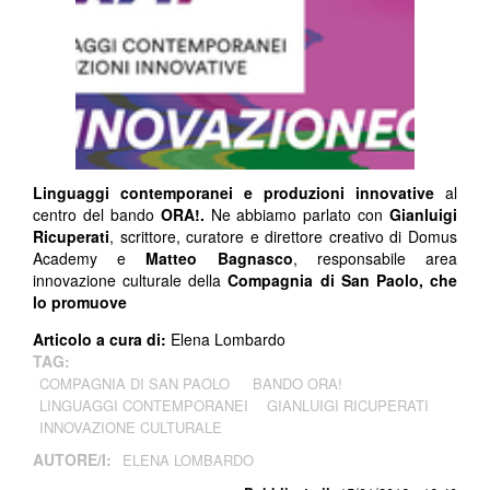
Linguaggi contemporanei e produzioni innovative
al
centro del bando
ORA!.
Ne abbiamo parlato con
Gianluigi
Ricuperati
, scrittore, curatore e direttore creativo di Domus
Academy e
Matteo Bagnasco
, responsabile area
innovazione culturale della
Compagnia di San Paolo, che
lo promuove
Articolo a cura di:
Elena Lombardo
TAG:
COMPAGNIA DI SAN PAOLO
BANDO ORA!
LINGUAGGI CONTEMPORANEI
GIANLUIGI RICUPERATI
INNOVAZIONE CULTURALE
AUTORE/I:
ELENA LOMBARDO