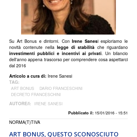
Su Art Bonus e dintorni. Con
Irene Sanes
i esploriamo le
novità contenute nella
legge di stabilità
che riguardano
investimenti pubblici e incentivi ai privati
. Un bilancio
dell'anno appena trascorso per comprendere cosa aspettarci
dal 2016
Articolo a cura di:
Irene Sanesi
TAG:
ART BONUS
DARIO FRANCESCHINI
DECRETO FRANCESCHINI
AUTORE/I:
IRENE SANESI
Pubblicato il:
15/01/2016 - 15:51
NORMA(T)TIVA
ART BONUS, QUESTO SCONOSCIUTO