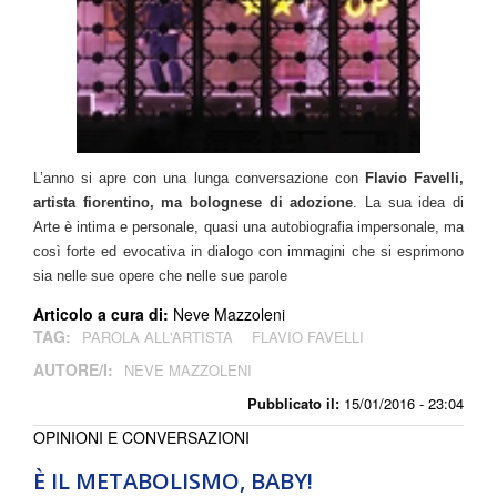
L’anno si apre con una lunga conversazione con
Flavio Favelli,
artista fiorentino, ma bolognese di adozione
. La sua idea di
Arte è intima e personale, quasi una autobiografia impersonale,
ma
così forte ed evocativa in dialogo con immagini che si esprimono
sia nelle sue opere che nelle sue parole
Articolo a cura di:
Neve Mazzoleni
TAG:
PAROLA ALL'ARTISTA
FLAVIO FAVELLI
AUTORE/I:
NEVE MAZZOLENI
Pubblicato il:
15/01/2016 - 23:04
OPINIONI E CONVERSAZIONI
È IL METABOLISMO, BABY!