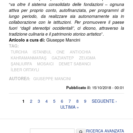
“
va oltre il sistema consolidato delle fondazioni – ognuna
attiva per proprio conto, autofinanziata, per programmi di
lungo periodo, da realizzare sia autonomamente sia in
collaborazione con le istituzioni. Per promuovere il paese
fuori “dagli stereotipi occidentali”, ci dicono, attraverso la
tradizione culinaria e il patrimonio storico artistico
”.
Articolo a cura di:
Giuseppe Mancini
TAG:
TURCHIA
ISTANBUL
ONE
ANTIOCHIA
KAHRAMANMARAŞ
GAZIANTEP
ZEUGMA
ŞANLIURFA
MOSAICI
DEMET SABANCI
İLBER ORTAYLI
AUTORE/I:
GIUSEPPE MANCINI
Pubblicato il:
15/10/2018 - 00:01
Pagine
1
2
3
4
5
6
7
8
9
SEGUENTE ›
ULTIMA »
Form di ricerca
Cerca
RICERCA AVANZATA