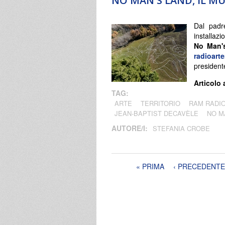
NO MAN'S LAND, IL MU
Dal padre
installaz
No Man'
radioar
president
Articolo 
TAG:
ARTE
TERRITORIO
RAM RADIO
JEAN-BAPTIST DECAVÈLE
NO M
AUTORE/I:
STEFANIA CROBE
Pagine
« PRIMA
‹ PRECEDENTE