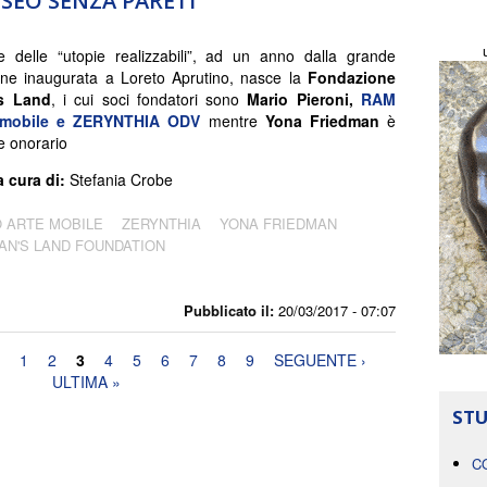
SEO SENZA PARETI
 delle “utopie realizzabili”, ad un anno dalla grande
ione inaugurata a Loreto Aprutino, nasce la
Fondazione
s Land
, i cui soci fondatori sono
Mario Pieroni,
RAM
temobile e ZERYNTHIA ODV
mentre
Yona Friedman
è
e onorario
a cura di:
Stefania Crobe
 ARTE MOBILE
ZERYNTHIA
YONA FRIEDMAN
AN'S LAND FOUNDATION
Pubblicato il:
20/03/2017 - 07:07
1
2
3
4
5
6
7
8
9
SEGUENTE ›
ULTIMA »
STU
C