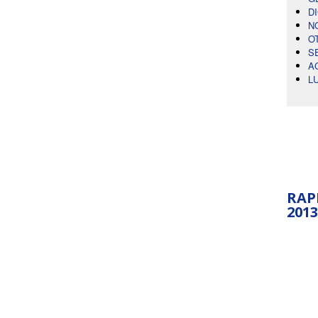
D
N
O
S
A
L
RAP
2013