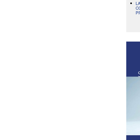
L
C
P