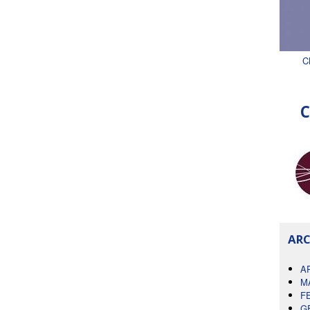
C
C
ARC
A
M
F
G