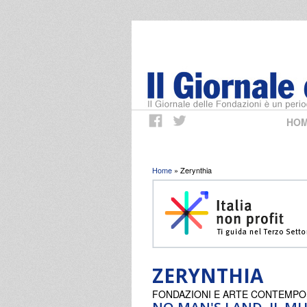
HO
Tu sei qui
Home
» Zerynthia
ZERYNTHIA
FONDAZIONI E ARTE CONTEMP