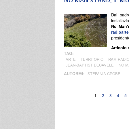
NO MAN'S LAND, IL MU
Dal padre
installaz
No Man'
radioar
president
Articolo 
TAG:
ARTE
TERRITORIO
RAM RADIO
JEAN-BAPTIST DECAVÈLE
NO M
AUTORE/I:
STEFANIA CROBE
Pagine
1
2
3
4
5