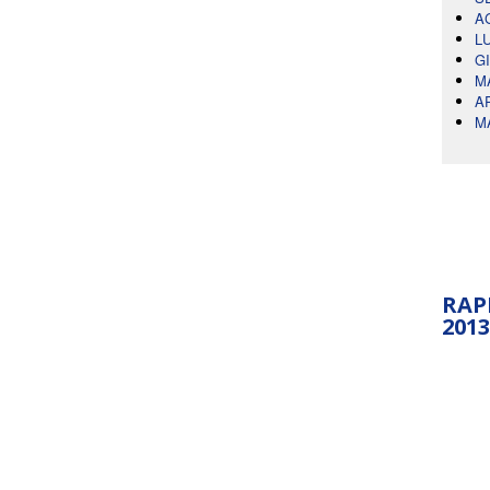
A
L
G
M
A
M
RAP
2013