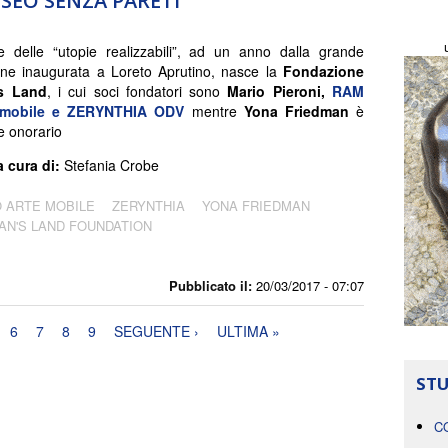
SEO SENZA PARETI
 delle “utopie realizzabili”, ad un anno dalla grande
ione inaugurata a Loreto Aprutino, nasce la
Fondazione
s Land
, i cui soci fondatori sono
Mario Pieroni,
RAM
temobile e ZERYNTHIA ODV
mentre
Yona Friedman
è
e onorario
a cura di:
Stefania Crobe
 ARTE MOBILE
ZERYNTHIA
YONA FRIEDMAN
AN'S LAND FOUNDATION
Pubblicato il:
20/03/2017 - 07:07
6
7
8
9
SEGUENTE ›
ULTIMA »
STU
C