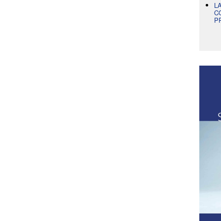
L
C
P