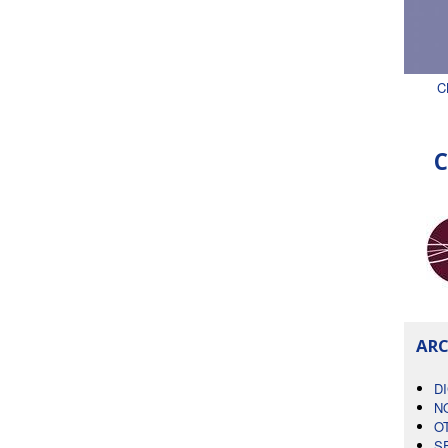
C
C
ARC
D
N
O
S