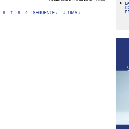
L
C
P
6
7
8
9
SEGUENTE ›
ULTIMA »