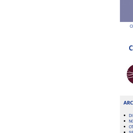
C
C
ARC
D
N
O
S