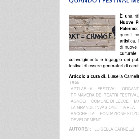
QUANDO I FESTIVAL M
È una rif
Nuove Pr
Palermo
:
questi co
artistica,
di nuove m
culturale
coinvolgimento e ingaggio dei pubb
festival di essere generatori di ca
Articolo a cura di:
Luisella Carnelli
TAG:
ARTLAB 18
FESTIVAL
ORGANT
PRIMAVERA DEI TEATRI FESTIVAL
AGNOLI
COMUNE DI LECCE
M
LA GRANDE INVASIONE
IVREA
BACCHELLA
FONDAZIONE FITZ
DEVELOPMENT
AUTORE/I:
LUISELLA CARNELLI