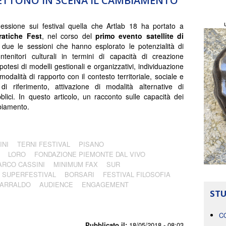
ETTONO IN SCENA IL CAMBIAMENTO
lessione sui festival quella che Artlab 18 ha portato a
atiche Fest
, nel corso del
primo evento satellite di
 due le sessioni che hanno esplorato le potenzialità di
ntenitori culturali in termini di capacità di creazione
 ipotesi di modelli gestionali e organizzativi, individuazione
odalità di rapporto con il contesto territoriale, sociale e
 di riferimento, attivazione di modalità alternative di
lici. In questo articolo, un racconto sulle capacità dei
mbiamento.
INI
TERNI FESTIVAL
PISANO
LORO
FONDAZIONE PIEMONTE DAL VIVO
ARCO CASSINI
MINIMUM FAX
SUR
SUPERFESTIVAL
BORSARI
FESTIVAL FILOSOFIA
CARRALDO
AUDIENCE
ENGAGEMENT
STU
C
Pubblicato il:
18/05/2018 - 08:03