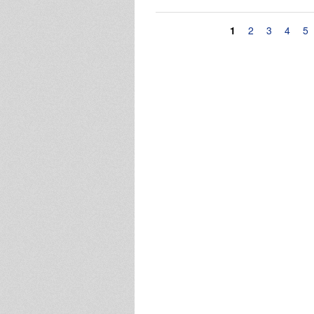
Pagine
1
2
3
4
5