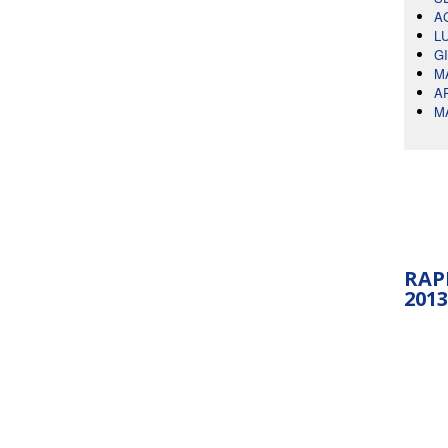
A
L
G
M
A
M
RAP
2013