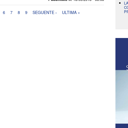
L
C
P
6
7
8
9
SEGUENTE ›
ULTIMA »