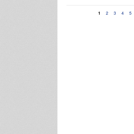
Pagine
1
2
3
4
5