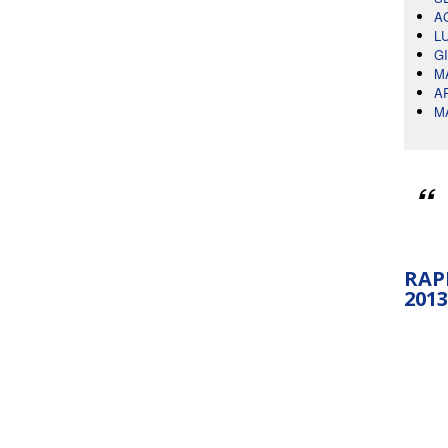
A
L
G
M
A
M
RAP
2013