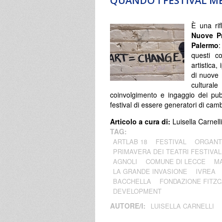
QUANDO I FESTIVAL M
È una rif
Nuove Pr
Palermo
:
questi co
artistica,
di nuove m
culturale
coinvolgimento e ingaggio dei pubb
festival di essere generatori di ca
Articolo a cura di:
Luisella Carnelli
TAG:
ARTLAB 18
FESTIVAL
ORGANT
PRIMAVERA DEI TEATRI FESTIVAL
AGNOLI
COMUNE DI LECCE
M
LA GRANDE INVASIONE
IVREA
BACCHELLA
FONDAZIONE FITZ
DEVELOPMENT
AUTORE/I:
LUISELLA CARNELLI