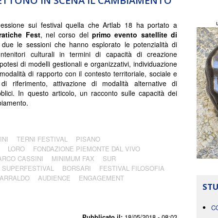
ETTONO IN SCENA IL CAMBIAMENTO
lessione sui festival quella che Artlab 18 ha portato a
atiche Fest
, nel corso del
primo evento satellite di
 due le sessioni che hanno esplorato le potenzialità di
ntenitori culturali in termini di capacità di creazione
 ipotesi di modelli gestionali e organizzativi, individuazione
odalità di rapporto con il contesto territoriale, sociale e
 di riferimento, attivazione di modalità alternative di
lici. In questo articolo, un racconto sulle capacità dei
mbiamento.
INI
TERNI FESTIVAL
PISANO
LORO
FONDAZIONE PIEMONTE DAL VIVO
ARCO CASSINI
MINIMUM FAX
SUR
SUPERFESTIVAL
BORSARI
FESTIVAL FILOSOFIA
CARRALDO
AUDIENCE
ENGAGEMENT
STU
C
Pubblicato il:
18/05/2018 - 08:03