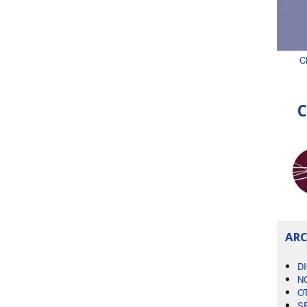
C
C
ARC
D
N
O
S