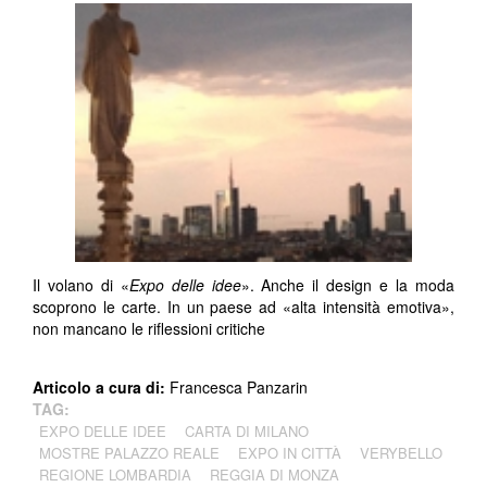
Il volano di «
Expo delle idee
». Anche il design e la moda
scoprono le carte. In un paese ad «alta intensità emotiva»,
non mancano le riflessioni critiche
Articolo a cura di:
Francesca Panzarin
TAG:
EXPO DELLE IDEE
CARTA DI MILANO
MOSTRE PALAZZO REALE
EXPO IN CITTÀ
VERYBELLO
REGIONE LOMBARDIA
REGGIA DI MONZA