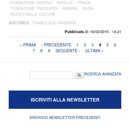
FONDAZIONE CARIPLO
BARILLA
PRADA
FONDAZIONE TRUSSARDI
ARMANI
SILOS
MUSEO DELLE CULTURE
AUTORE/I:
FRANCESCA PANZARIN
Pubblicato il:
16/02/2015 - 14:21
Pagine
« PRIMA
‹ PRECEDENTE
1
2
3
4
5
6
7
8
9
SEGUENTE ›
ULTIMA »
Form di ricerca
Cerca
RICERCA AVANZATA
ISCRIVITI ALLA NEWSLETTER
ARCHIVIO NEWSLETTER PRECEDENTI