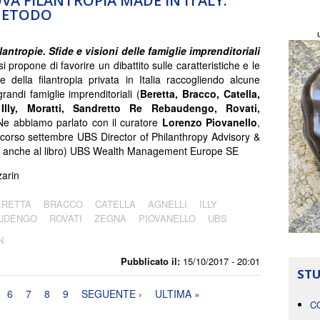
VA FILANTROPIA MADE IN ITALY:
 METODO
lantropie. Sfide e visioni delle famiglie imprenditoriali
si propone di favorire un dibattito sulle caratteristiche e le
ve della filantropia privata in Italia raccogliendo alcune
grandi famiglie imprenditoriali (
Beretta, Bracco, Catella,
 Illy, Moratti, Sandretto Re Rebaudengo, Rovati,
 Ne abbiamo parlato con il curatore
Lorenzo Piovanello
,
 scorso settembre UBS Director of Philanthropy Advisory &
zie anche al libro) UBS Wealth Management Europe SE
arin
ERETTA
BRACCO
CATELLA
AGNELLI
ILLY
AUDENGO
ROVATI
ZEGNA
PIOVANELLO
UBS
N
Pubblicato il:
15/10/2017 - 20:01
STU
6
7
8
9
SEGUENTE ›
ULTIMA »
C