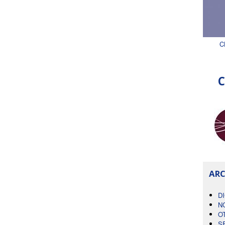
C
C
ARC
D
N
O
S