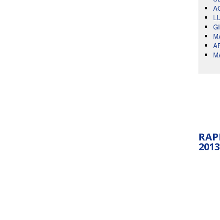
A
L
G
M
A
M
RAP
2013