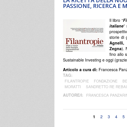
LA RICETTA DELLA NUO
PASSIONE, RICERCA E
Il libro “
Fi
italiane
” 
prospetti
storie di 
Agnelli,
Zegna
).
fino allo
Sustainable Investing e oggi (gra
Articolo a cura di:
Francesca Panz
TAG:
FILANTROPIE
FONDAZIONE
B
MORATTI
SANDRETTO RE REB
AUTORE/I:
FRANCESCA PANZARI
Pagine
1
2
3
4
5