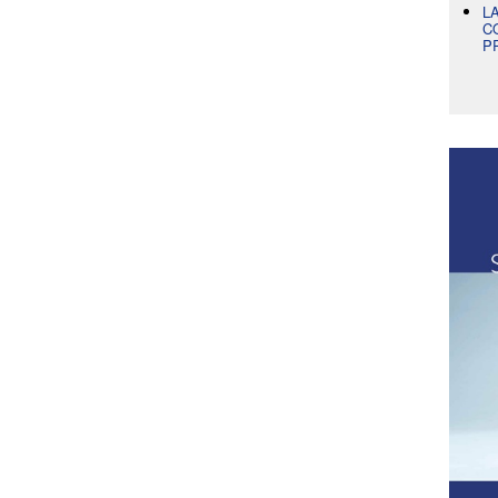
L
C
P