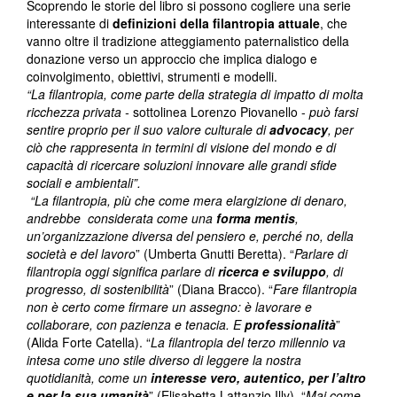
Scoprendo le storie del libro si possono cogliere una serie
interessante di
definizioni della filantropia attuale
, che
vanno oltre il tradizione atteggiamento paternalistico della
donazione verso un approccio che implica dialogo e
coinvolgimento, obiettivi, strumenti e modelli.
“La filantropia, come parte della strategia di impatto di molta
ricchezza privata -
sottolinea Lorenzo Piovanello -
può farsi
sentire proprio per il suo valore culturale di
advocacy
, per
ciò che rappresenta in termini di visione del mondo e di
capacità di ricercare soluzioni innovare alle grandi sfide
sociali e ambientali”.
“La filantropia, più che come mera elargizione di denaro,
andrebbe considerata come una
forma
mentis
,
un’organizzazione diversa del pensiero e, perché no, della
società e del lavoro
” (Umberta Gnutti Beretta). “
Parlare di
filantropia oggi significa parlare di
ricerca e sviluppo
, di
progresso, di sostenibilità
” (Diana Bracco). “
Fare filantropia
non è certo come firmare un assegno: è lavorare e
collaborare, con pazienza e tenacia. E
professionalità
”
(Alida Forte Catella). “
La filantropia del terzo millennio va
intesa come uno stile diverso di leggere la nostra
quotidianità, come un
interesse vero, autentico, per l’altro
e per la sua
umanità
” (Elisabetta Lattanzio Illy). “
Mai come