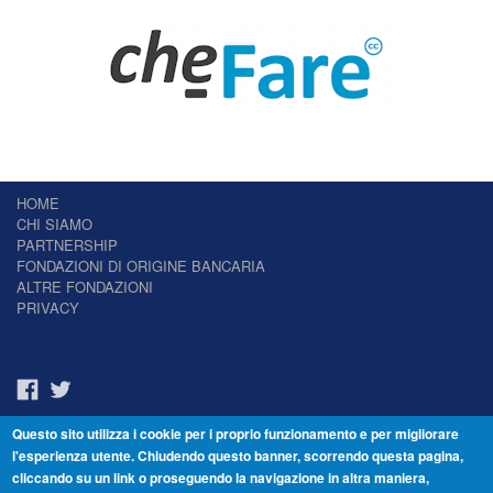
HOME
CHI SIAMO
PARTNERSHIP
FONDAZIONI DI ORIGINE BANCARIA
ALTRE FONDAZIONI
PRIVACY
Questo sito utilizza i cookie per i proprio funzionamento e per migliorare
Il Giornale delle Fondazioni - Periodico telematico
l'esperienza utente. Chiudendo questo banner, scorrendo questa pagina,
Reg. Tribunale n.7 del 22/07/2014 – ISSN 2421-2466
cliccando su un link o proseguendo la navigazione in altra maniera,
© Fondazione Venezia 2000 - Dorsoduro 3488/U - 30123 Venezia - Italia -