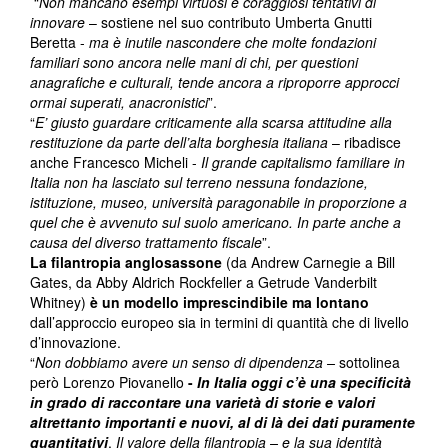
“
Non mancano esempi virtuosi e coraggiosi tentativi di
innovare
– sostiene nel suo contributo Umberta Gnutti
Beretta -
ma è inutile nascondere che molte fondazioni
familiari sono ancora nelle mani di chi, per questioni
anagrafiche e culturali, tende ancora a riproporre approcci
ormai superati, anacronistici
”.
“
E’ giusto guardare criticamente alla scarsa attitudine alla
restituzione da parte dell’alta borghesia italiana
– ribadisce
anche Francesco Micheli -
Il grande capitalismo familiare in
Italia non ha lasciato sul terreno nessuna fondazione,
istituzione, museo, università paragonabile in proporzione a
quel che è avvenuto sul suolo americano. In parte anche a
causa del diverso trattamento fiscale
”.
La filantropia anglosassone
(da Andrew Carnegie a Bill
Gates, da Abby Aldrich Rockfeller a Getrude Vanderbilt
Whitney)
è un modello imprescindibile ma lontano
dall’approccio europeo sia in termini di quantità che di livello
d’innovazione.
“
Non dobbiamo avere un senso di dipendenza –
sottolinea
però Lorenzo Piovanello
-
In Italia oggi c’è una specificità
in grado di raccontare una varietà di storie e valori
altrettanto importanti e nuovi, al di là dei dati puramente
quantitativi
.
Il valore della filantropia – e la sua identità