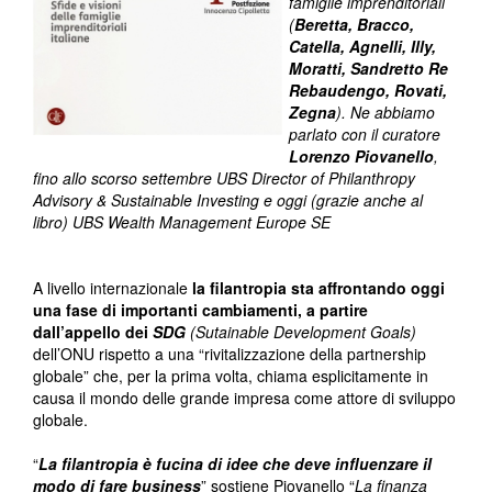
famiglie imprenditoriali
(
Beretta, Bracco,
Catella, Agnelli, Illy,
Moratti, Sandretto Re
Rebaudengo, Rovati,
Zegna
). Ne abbiamo
parlato con il curatore
Lorenzo Piovanello
,
fino allo scorso settembre UBS Director of Philanthropy
Advisory & Sustainable Investing e oggi (grazie anche al
libro) UBS Wealth Management Europe SE
A livello internazionale
la filantropia sta affrontando oggi
una fase di importanti cambiamenti, a partire
dall’appello dei
SDG
(Sutainable Development Goals)
dell’ONU rispetto a una “rivitalizzazione della partnership
globale” che, per la prima volta, chiama esplicitamente in
causa il mondo delle grande impresa come attore di sviluppo
globale.
“
La filantropia è fucina di idee che deve influenzare il
modo di fare business
” sostiene Piovanello “
La finanza