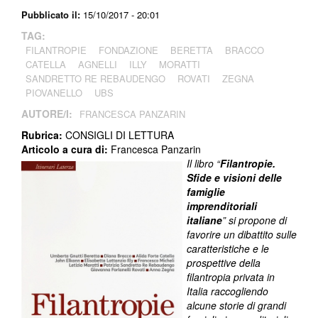
Pubblicato il:
15/10/2017 - 20:01
TAG:
FILANTROPIE
FONDAZIONE
BERETTA
BRACCO
CATELLA
AGNELLI
ILLY
MORATTI
SANDRETTO RE REBAUDENGO
ROVATI
ZEGNA
PIOVANELLO
UBS
AUTORE/I:
FRANCESCA PANZARIN
Rubrica:
CONSIGLI DI LETTURA
Articolo a cura di:
Francesca Panzarin
Il libro “
Filantropie.
Sfide e visioni delle
famiglie
imprenditoriali
italiane
” si propone di
favorire un dibattito sulle
caratteristiche e le
prospettive della
filantropia privata in
Italia raccogliendo
alcune storie di grandi