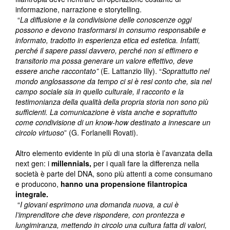
informazione, narrazione e storytelling.
“
La diffusione e la condivisione delle conoscenze oggi
possono e devono trasformarsi in consumo responsabile e
informato, tradotto in esperienza etica ed estetica. Infatti,
perché il sapere passi davvero, perché non si effimero e
transitorio ma possa generare un valore effettivo, deve
essere anche raccontato”
(E. Lattanzio Illy). “
Soprattutto nel
mondo anglosassone da tempo ci si è resi conto che, sia nel
campo sociale sia in quello culturale, il racconto e la
testimonianza della qualità della propria storia non sono più
sufficienti. La comunicazione è vista anche e soprattutto
come condivisione di un know-how destinato a innescare un
circolo virtuoso
” (G. Forlanelli Rovati).
Altro elemento evidente in più di una storia è l’avanzata della
next gen: i
millennials,
per i quali fare la differenza nella
società è parte del DNA, sono più attenti a come consumano
e producono,
hanno una propensione filantropica
integrale.
“
I giovani esprimono una domanda nuova, a cui è
l’imprenditore che deve rispondere, con prontezza e
lungimiranza, mettendo in circolo una cultura fatta di valori,