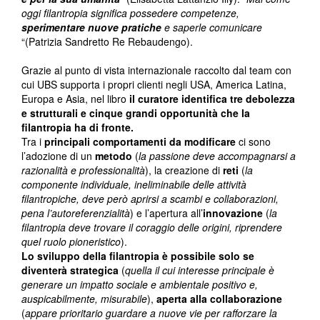
oggi filantropia significa possedere competenze,
sperimentare nuove pratiche
e saperle comunicare
“(Patrizia Sandretto Re Rebaudengo).
Grazie al punto di vista internazionale raccolto dal team con
cui UBS supporta i propri clienti negli USA, America Latina,
Europa e Asia, nel libro
il curatore identifica tre debolezza
e strutturali e cinque grandi opportunità che la
filantropia ha di fronte.
Tra i
principali comportamenti da modificare
ci sono
l’adozione di un
metodo
(
la passione deve accompagnarsi a
razionalità e professionalità
), la creazione di
reti
(
la
componente individuale, ineliminabile delle attività
filantropiche, deve però aprirsi a scambi e collaborazioni,
pena l’autoreferenzialità
) e l’apertura all’
innovazione
(
la
filantropia deve trovare il coraggio delle origini, riprendere
quel ruolo pioneristico
).
Lo sviluppo della filantropia è possibile
solo se
diventerà
strategica
(
quella il cui interesse principale è
generare un impatto sociale e ambientale positivo e,
auspicabilmente, misurabile
),
aperta alla collaborazione
(
appare prioritario guardare a nuove vie per rafforzare la