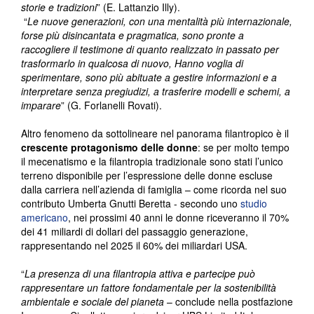
storie e tradizioni
” (E. Lattanzio Illy).
“
Le nuove generazioni, con una mentalità più internazionale,
forse più disincantata e pragmatica, sono pronte a
raccogliere il testimone di quanto realizzato in passato per
trasformarlo in qualcosa di nuovo, Hanno voglia di
sperimentare, sono più abituate a gestire informazioni e a
interpretare senza pregiudizi, a trasferire modelli e schemi, a
imparare
” (G. Forlanelli Rovati).
Altro fenomeno da sottolineare nel panorama filantropico è il
crescente protagonismo delle donne
: se per molto tempo
il mecenatismo e la filantropia tradizionale sono stati l’unico
terreno disponibile per l’espressione delle donne escluse
dalla carriera nell’azienda di famiglia – come ricorda nel suo
contributo Umberta Gnutti Beretta - secondo uno
studio
americano
, nei prossimi 40 anni le donne riceveranno il 70%
dei 41 miliardi di dollari del passaggio generazione,
rappresentando nel 2025 il 60% dei miliardari USA.
“
La presenza di una filantropia attiva e partecipe può
rappresentare un fattore fondamentale per la sostenibilità
ambientale e sociale del pianeta
– conclude nella postfazione