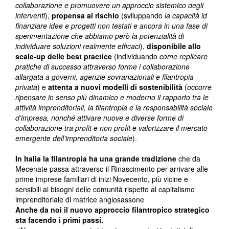
collaborazione e promuovere un approccio sistemico degli
interventi
),
propensa al rischio
(sviluppando
la capacità id
finanziare idee e progetti non testati e ancora in una fase di
sperimentazione che abbiamo però la potenzialità di
individuare soluzioni realmente efficaci
),
disponibile allo
scale-up delle best practice
(individuando
come replicare
pratiche di successo attraverso forme i collaborazione
allargata a governi, agenzie sovranazionali e filantropia
privata
) e
attenta a nuovi modelli di sostenibilità
(
occorre
ripensare in senso più dinamico e moderno il rapporto tra le
attività imprenditoriali, la filantropia e la responsabilità sociale
d’impresa, nonché attivare nuove e diverse forme di
collaborazione tra profit e non profit e valorizzare il mercato
emergente dell’imprenditoria sociale
).
In Italia la filantropia ha una grande tradizione
che da
Mecenate passa attraverso il Rinascimento per arrivare alle
prime imprese familiari di inizi Novecento, più vicine e
sensibili ai bisogni delle comunità rispetto al capitalismo
imprenditoriale di matrice anglosassone
Anche da noi il nuovo approccio filantropico strategico
sta facendo i primi passi.