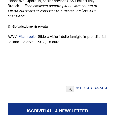
Innocenzo Cipolletta, senior advisor UBS Limited Italy
Branch –
Essa costituirà sempre più un vero settore di
attività cui dedicare conoscenze e risorse intellettuali e
finanziarie
”.
© Riproduzione riservata
AAVV,
Filantropie
. Sfide e visioni delle famiglie imprenditoriali
italiane, Laterza, 2017, 15 euro
Form di ricerca
Cerca
RICERCA AVANZATA
ISCRIVITI ALLA NEWSLETTER