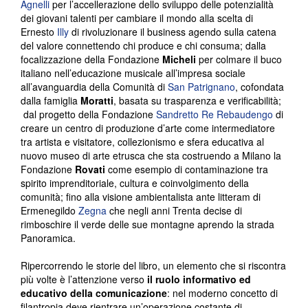
Agnelli
per l’accellerazione dello sviluppo delle potenzialità
dei giovani talenti per cambiare il mondo alla scelta di
Ernesto
Illy
di rivoluzionare il business agendo sulla catena
del valore connettendo chi produce e chi consuma; dalla
focalizzazione della Fondazione
Micheli
per colmare il buco
italiano nell’educazione musicale all’impresa sociale
all’avanguardia della Comunità di
San Patrignano
, cofondata
dalla famiglia
Moratti
, basata su trasparenza e verificabilità;
dal progetto della Fondazione
Sandretto Re Rebaudengo
di
creare un centro di produzione d’arte come intermediatore
tra artista e visitatore, collezionismo e sfera educativa al
nuovo museo di arte etrusca che sta costruendo a Milano la
Fondazione
Rovati
come esempio di contaminazione tra
spirito imprenditoriale, cultura e coinvolgimento della
comunità; fino alla visione ambientalista ante litteram di
Ermenegildo
Zegna
che negli anni Trenta decise di
rimboschire il verde delle sue montagne aprendo la strada
Panoramica.
Ripercorrendo le storie del libro, un elemento che si riscontra
più volte è l’attenzione verso
il ruolo informativo ed
educativo della comunicazione
: nel moderno concetto di
filantropia deve rientrare un’operazione costante di