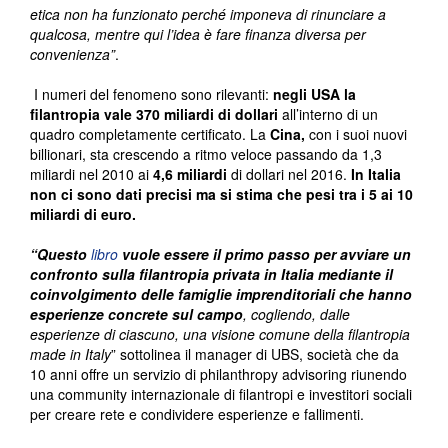
etica non ha funzionato perché imponeva di rinunciare a
qualcosa, mentre qui l’idea è fare finanza diversa per
convenienza”
.
I numeri del fenomeno sono rilevanti:
negli USA la
filantropia vale 370 miliardi di dollari
all’interno di un
quadro completamente certificato. La
Cina,
con i suoi nuovi
billionari, sta crescendo a ritmo veloce passando da 1,3
miliardi nel 2010 ai
4,6 miliardi
di dollari nel 2016.
In Italia
non ci sono dati precisi ma si stima che pesi tra i 5 ai 10
miliardi di euro.
“Questo
libro
vuole essere il primo passo per avviare un
confronto sulla filantropia privata in Italia mediante il
coinvolgimento delle famiglie imprenditoriali che hanno
esperienze concrete sul campo
, cogliendo, dalle
esperienze di ciascuno, una visione comune della filantropia
made in Italy
” sottolinea il manager di UBS, società che da
10 anni offre un servizio di philanthropy advisoring riunendo
una community internazionale di filantropi e investitori sociali
per creare rete e condividere esperienze e fallimenti.