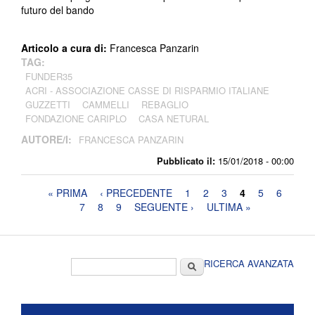
futuro del bando
Articolo a cura di:
Francesca Panzarin
TAG:
FUNDER35
ACRI - ASSOCIAZIONE CASSE DI RISPARMIO ITALIANE
GUZZETTI
CAMMELLI
REBAGLIO
FONDAZIONE CARIPLO
CASA NETURAL
AUTORE/I:
FRANCESCA PANZARIN
Pubblicato il:
15/01/2018 - 00:00
Pagine
« PRIMA
‹ PRECEDENTE
1
2
3
4
5
6
7
8
9
SEGUENTE ›
ULTIMA »
Form di ricerca
Cerca
RICERCA AVANZATA