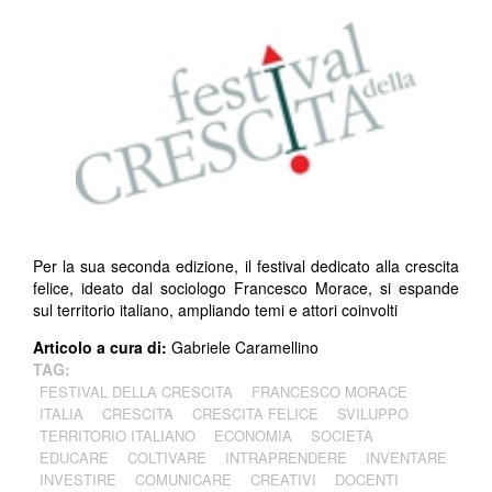
Per la sua seconda edizione, il festival dedicato alla crescita
felice, ideato dal sociologo Francesco Morace, si espande
sul territorio italiano, ampliando temi e attori coinvolti
Articolo a cura di:
Gabriele Caramellino
TAG:
FESTIVAL DELLA CRESCITA
FRANCESCO MORACE
ITALIA
CRESCITA
CRESCITA FELICE
SVILUPPO
TERRITORIO ITALIANO
ECONOMIA
SOCIETÀ
EDUCARE
COLTIVARE
INTRAPRENDERE
INVENTARE
INVESTIRE
COMUNICARE
CREATIVI
DOCENTI