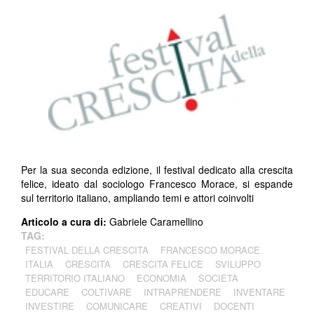
Per la sua seconda edizione, il festival dedicato alla crescita
felice, ideato dal sociologo Francesco Morace, si espande
sul territorio italiano, ampliando temi e attori coinvolti
Articolo a cura di:
Gabriele Caramellino
TAG:
FESTIVAL DELLA CRESCITA
FRANCESCO MORACE
ITALIA
CRESCITA
CRESCITA FELICE
SVILUPPO
TERRITORIO ITALIANO
ECONOMIA
SOCIETÀ
EDUCARE
COLTIVARE
INTRAPRENDERE
INVENTARE
INVESTIRE
COMUNICARE
CREATIVI
DOCENTI