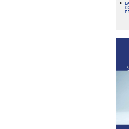
L
C
P