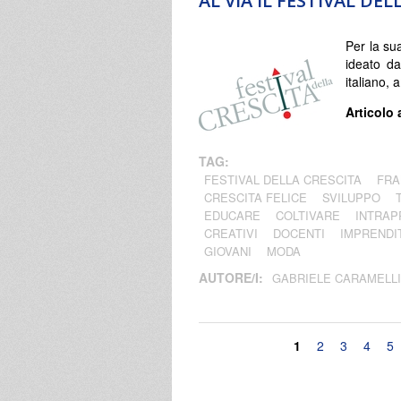
AL VIA IL FESTIVAL DEL
Per la sua
ideato da
italiano, 
Articolo 
TAG:
FESTIVAL DELLA CRESCITA
FRA
CRESCITA FELICE
SVILUPPO
EDUCARE
COLTIVARE
INTRA
CREATIVI
DOCENTI
IMPRENDI
GIOVANI
MODA
AUTORE/I:
GABRIELE CARAMELL
Pagine
1
2
3
4
5