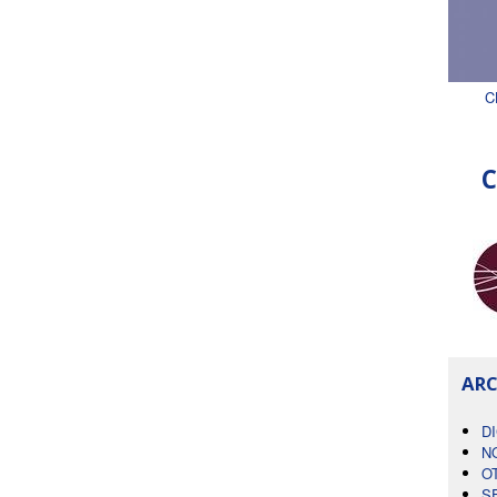
C
C
ARC
D
N
O
S