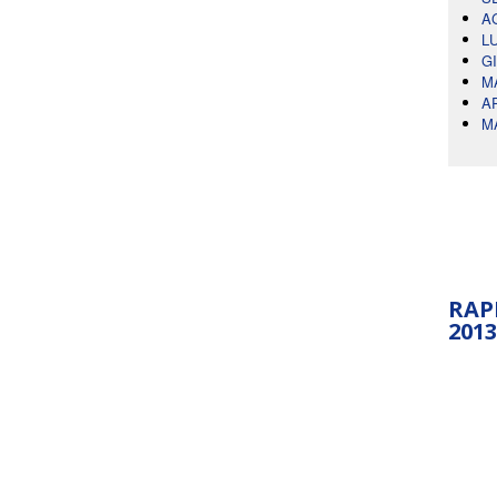
A
L
G
M
A
M
RAP
2013