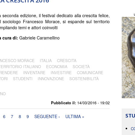
LA CRESCITA 2016
 seconda edizione, il festival dedicato alla crescita felice,
l sociologo Francesco Morace, si espande sul territorio
ampliando temi e attori coinvolti
a cura di:
Gabriele Caramellino
NCESCO MORACE
ITALIA
CRESCITA
TERRITORIO ITALIANO
ECONOMIA
SOCIETÀ
PRENDERE
INVENTARE
INVESTIRE
COMUNICARE
TORI
STUDENTI
INNOVAZIONE
SOSTENIBILITÀ
INO
Pubblicato il:
14/03/2016 - 19:02
STU
6
7
8
9
SEGUENTE ›
ULTIMA »
C