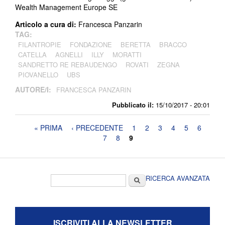
Wealth Management Europe SE
Articolo a cura di:
Francesca Panzarin
TAG:
FILANTROPIE
FONDAZIONE
BERETTA
BRACCO
CATELLA
AGNELLI
ILLY
MORATTI
SANDRETTO RE REBAUDENGO
ROVATI
ZEGNA
PIOVANELLO
UBS
AUTORE/I:
FRANCESCA PANZARIN
Pubblicato il:
15/10/2017 - 20:01
Pagine
« PRIMA
‹ PRECEDENTE
1
2
3
4
5
6
7
8
9
Form di ricerca
Cerca
RICERCA AVANZATA
ISCRIVITI ALLA NEWSLETTER