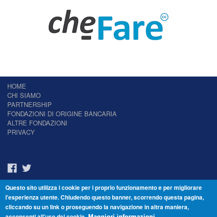
HOME
CHI SIAMO
PARTNERSHIP
FONDAZIONI DI ORIGINE BANCARIA
ALTRE FONDAZIONI
PRIVACY
Questo sito utilizza i cookie per i proprio funzionamento e per migliorare
Il Giornale delle Fondazioni - Periodico telematico
l'esperienza utente. Chiudendo questo banner, scorrendo questa pagina,
Reg. Tribunale n.7 del 22/07/2014 – ISSN 2421-2466
cliccando su un link o proseguendo la navigazione in altra maniera,
© Fondazione Venezia 2000 - Dorsoduro 3488/U - 30123 Venezia - Italia -
acconsenti all'uso dei cookie.
Maggiori informazioni