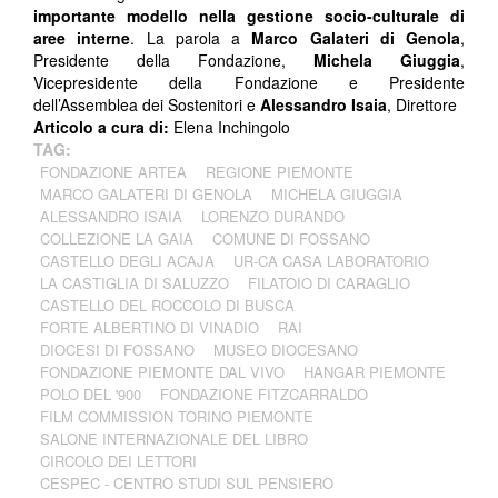
importante modello nella gestione socio-culturale di
aree interne
. La parola a
Marco Galateri di Genola
,
Presidente della Fondazione,
Michela Giuggia
,
Vicepresidente della Fondazione e Presidente
dell’Assemblea dei Sostenitori e
Alessandro Isaia
, Direttore
Articolo a cura di:
Elena Inchingolo
TAG:
FONDAZIONE ARTEA
REGIONE PIEMONTE
MARCO GALATERI DI GENOLA
MICHELA GIUGGIA
ALESSANDRO ISAIA
LORENZO DURANDO
COLLEZIONE LA GAIA
COMUNE DI FOSSANO
CASTELLO DEGLI ACAJA
UR-CA CASA LABORATORIO
LA CASTIGLIA DI SALUZZO
FILATOIO DI CARAGLIO
CASTELLO DEL ROCCOLO DI BUSCA
FORTE ALBERTINO DI VINADIO
RAI
DIOCESI DI FOSSANO
MUSEO DIOCESANO
FONDAZIONE PIEMONTE DAL VIVO
HANGAR PIEMONTE
POLO DEL '900
FONDAZIONE FITZCARRALDO
FILM COMMISSION TORINO PIEMONTE
SALONE INTERNAZIONALE DEL LIBRO
CIRCOLO DEI LETTORI
CESPEC - CENTRO STUDI SUL PENSIERO