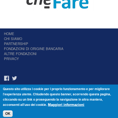
HOME
CHI SIAMO
PARTNERSHIP
FONDAZIONI DI ORIGINE BANCARIA
ALTRE FONDAZIONI
PRIVACY
Questo sito utilizza i cookie per i proprio funzionamento e per migliorare
Il Giornale delle Fondazioni - Periodico telematico
l'esperienza utente. Chiudendo questo banner, scorrendo questa pagina,
Reg. Tribunale n.7 del 22/07/2014 – ISSN 2421-2466
cliccando su un link o proseguendo la navigazione in altra maniera,
© Fondazione Venezia 2000 - Dorsoduro 3488/U - 30123 Venezia - Italia -
acconsenti all'uso dei cookie.
C.F. 94046390277
Maggiori informazioni
OK