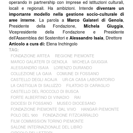
operando in partnership con imprese ed istituzioni culturali,
locali e regionali. Ha ambizioni. Intende
diventare un
importante modello nella gestione socio-culturale di
aree interne
. La parola a
Marco Galateri di Genola
,
Presidente della Fondazione,
Michela Giuggia
,
Vicepresidente della Fondazione e Presidente
dell’Assemblea dei Sostenitori e
Alessandro Isaia
, Direttore
Articolo a cura di:
Elena Inchingolo
TAG:
FONDAZIONE ARTEA
REGIONE PIEMONTE
MARCO GALATERI DI GENOLA
MICHELA GIUGGIA
ALESSANDRO ISAIA
LORENZO DURANDO
COLLEZIONE LA GAIA
COMUNE DI FOSSANO
CASTELLO DEGLI ACAJA
UR-CA CASA LABORATORIO
LA CASTIGLIA DI SALUZZO
FILATOIO DI CARAGLIO
CASTELLO DEL ROCCOLO DI BUSCA
FORTE ALBERTINO DI VINADIO
RAI
DIOCESI DI FOSSANO
MUSEO DIOCESANO
FONDAZIONE PIEMONTE DAL VIVO
HANGAR PIEMONTE
POLO DEL '900
FONDAZIONE FITZCARRALDO
FILM COMMISSION TORINO PIEMONTE
SALONE INTERNAZIONALE DEL LIBRO
CIRCOLO DEI LETTORI