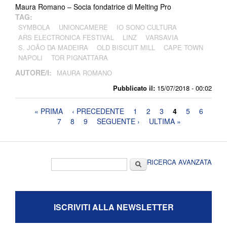
Maura Romano – Socia fondatrice di Melting Pro
TAG:
SYMBOLA
UNIONCAMERE
IO SONO CULTURA
ARS ELECTRONICA FESTIVAL
LINZ
VARSAVIA
S. JOÃO DA MADEIRA
OLD BISCUIT MILL
CAPE TOWN
NAPOLI
TOR PIGNATTARA
AUTORE/I:
MAURA ROMANO
Pubblicato il:
15/07/2018 - 00:02
Pagine
« PRIMA
‹ PRECEDENTE
1
2
3
4
5
6
7
8
9
SEGUENTE ›
ULTIMA »
Form di ricerca
Cerca
RICERCA AVANZATA
ISCRIVITI ALLA NEWSLETTER