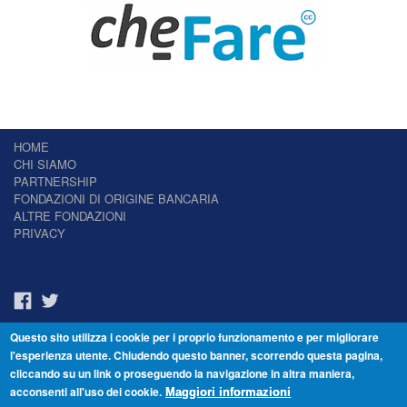
HOME
CHI SIAMO
PARTNERSHIP
FONDAZIONI DI ORIGINE BANCARIA
ALTRE FONDAZIONI
PRIVACY
Questo sito utilizza i cookie per i proprio funzionamento e per migliorare
Il Giornale delle Fondazioni - Periodico telematico
l'esperienza utente. Chiudendo questo banner, scorrendo questa pagina,
Reg. Tribunale n.7 del 22/07/2014 – ISSN 2421-2466
cliccando su un link o proseguendo la navigazione in altra maniera,
© Fondazione Venezia 2000 - Dorsoduro 3488/U - 30123 Venezia - Italia -
acconsenti all'uso dei cookie.
C.F. 94046390277
Maggiori informazioni