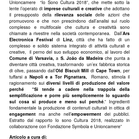
Unioncamere “Io Sono Cultura 2018”, che mette sotto la
lente l’operato di
imprese culturali e creative
che adottano
il presupposto della
rilevanza sociale
delle azioni che
promuovono e che non prescindono dall’analisi sul ruolo
complesso e multifocale che cultura e creatività sono
chiamate a rivestire nella società contemporanea.
Dall’
Ars
Electronica Festival
di
Linz,
città che ha fatto di un
complesso e solido sistema integrato di attività culturali e
creative, il perno del suo sviluppo economico, al lavoro del
Comune di
Varsavia,
a
S. João da Madeira
che punta a
diventare città creativa, trasformando un’ex fabbrica storica
di olive, passando dall’
Old Biscuit Mill
di
Cape Town
, per
tuffarsi a
Napoli e a Tor Pignattara,
Romano, stimola il
ragionamento sui
diversi livelli di produzione del valore
perché “Si tende a cadere nella trappola della
semplificazione e porre più semplicemente lo sguardo
sul cosa si produce e meno sul
perché
.” Ingredienti
fondamentale la produzione di contenuti culturali in ottica di
engagement
ma anche nell’
empowerment
dei pubblici.
Estratto dal rapporto Io sono Cultura 2018, realizzato in
collaborazione con Fondazione Symbola e Unioncamere”
Articolo a cura di: