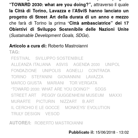
“TOWARD 2030: what are you doing?”,
attraverso il quale
la Città di Torino, Lavazza e l’ASviS hanno lanciato un
progetto di Street Art della durata di un anno e mezzo
che farà di Torino la prima “
Città ambasciatrice”
dei 17
Obiettivi di Sviluppo Sostenibile delle Nazioni Unite
(
Sustainable Development Goals, SDGs
).
Articolo a cura di:
Roberto Mastroianni
TAG:
FESTIVAL
SVILUPPO SOSTENIBILE
ALLEANZA ITALIANA
ASVIS
AGENDA 2030
UNIPOL
FONDAZIONE
UNIPOLIS
AGNELLI
CONTRADA
TORINO
STEFANINI
GIOVANNINI
LAVAZZA
MARCO GIUSTA
MARIANI
TOR VERGATA
“TOWARD 2030: WHAT ARE YOU DOING?”
SDGS
STREET ART
PEGGY GUGGENHEIM MUSEUM
MAXXI
MURARTE
PICTURIN
NIZZART
B.ART
IL CERCHIO E LE GOCCE
MONKEYS’ EVOLUTION
TRULY DESIGN
VESOD
AUTORE/I:
ROBERTO MASTROIANNI
Pubblicato il:
15/06/2018 - 13:02