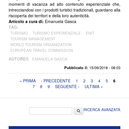
momenti di vacanza ad alto contenuto esperienziale che,
intrecciandosi con i prodotti turistici tradizionali, guardano alla
riscoperta dei territori e della loro autenticità.
Articolo a cura di:
Emanuela Gasca
TAG:
TURISMO
TURISMO ESPERIENZIALE
ENIT
TOURISM MANAGEMENT
WORLD TOURISM ORGANIZATION
EUROPEAN TRAVEL COMMISSION
AUTORE/I:
EMANUELA GASCA
Pubblicato il:
15/09/2018 - 08:03
Pagine
« PRIMA
‹ PRECEDENTE
1
2
3
4
5
6
7
8
9
SEGUENTE ›
ULTIMA »
Form di ricerca
Cerca
RICERCA AVANZATA