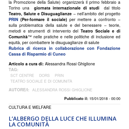
la Promozione della Salute) organizzerà il primo febbraio a
Torino una
giornata internazionale di studi
dal titolo
Teatro, Salute e Disuguaglianze
– nell’ambito del progetto
PRIN
(Per-formare il sociale)
per mettere a confronto –
sulla problematica della salute e del benessere – teorie,
metodi e strumenti di intervento del
Teatro Sociale e di
Comunità
™ nelle pratiche e nelle politiche di inclusione ed
equità, per combattere le disuguaglianze di salute
Rubrica di ricerca in collaborazione con
Fondazione
Cassa di Risparmio di Cuneo
Articolo a cura di:
Alessandra Rossi Ghiglione
TAG:
SCT CENTRE
DORS
PRIN
TEATRO SOCIALE E DI COMUNITÀ
AUTORE/I:
ALESSANDRA ROSSI GHIGLIONE
Pubblicato il:
15/01/2018 - 00:00
CULTURA E WELFARE
L’ALBERGO DELLA LUCE CHE ILLUMINA
LA COMUNITÀ