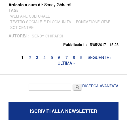
Articolo a cura di:
Sendy Ghirardi
TAG:
WELFARE CULTURALE
TEATRO SOCIALE E DI COMUNITÀ
FONDAZIONE OTAF
SCT CENTRE
AUTORE/I:
SENDY GHIRARDI
Pubblicato il:
15/05/2017 - 15:28
Pagine
1
2
3
4
5
6
7
8
9
SEGUENTE ›
ULTIMA »
Form di ricerca
Cerca
RICERCA AVANZATA
ISCRIVITI ALLA NEWSLETTER