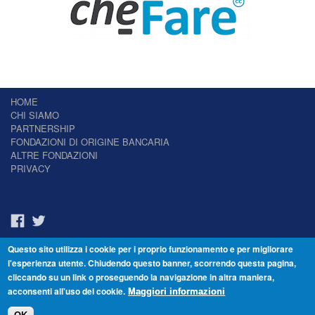
HOME
CHI SIAMO
PARTNERSHIP
FONDAZIONI DI ORIGINE BANCARIA
ALTRE FONDAZIONI
PRIVACY
Questo sito utilizza i cookie per i proprio funzionamento e per migliorare
Il Giornale delle Fondazioni - Periodico telematico
l'esperienza utente. Chiudendo questo banner, scorrendo questa pagina,
Reg. Tribunale n.7 del 22/07/2014 – ISSN 2421-2466
cliccando su un link o proseguendo la navigazione in altra maniera,
© Fondazione Venezia 2000 - Dorsoduro 3488/U - 30123 Venezia - Italia -
acconsenti all'uso dei cookie.
C.F. 94046390277
Maggiori informazioni