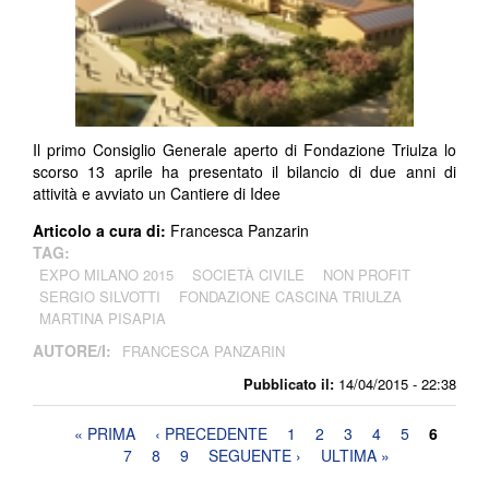
Il primo Consiglio Generale aperto di Fondazione Triulza lo
scorso 13 aprile ha presentato il bilancio di due anni di
attività e avviato un Cantiere di Idee
Articolo a cura di:
Francesca Panzarin
TAG:
EXPO MILANO 2015
SOCIETÀ CIVILE
NON PROFIT
SERGIO SILVOTTI
FONDAZIONE CASCINA TRIULZA
MARTINA PISAPIA
AUTORE/I:
FRANCESCA PANZARIN
Pubblicato il:
14/04/2015 - 22:38
Pagine
« PRIMA
‹ PRECEDENTE
1
2
3
4
5
6
7
8
9
SEGUENTE ›
ULTIMA »