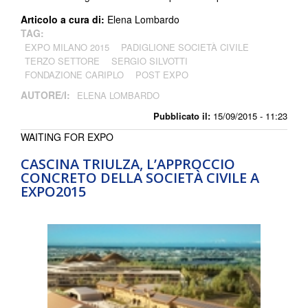
Articolo a cura di:
Elena Lombardo
TAG:
EXPO MILANO 2015
PADIGLIONE SOCIETÀ CIVILE
TERZO SETTORE
SERGIO SILVOTTI
FONDAZIONE CARIPLO
POST EXPO
AUTORE/I:
ELENA LOMBARDO
Pubblicato il:
15/09/2015 - 11:23
WAITING FOR EXPO
CASCINA TRIULZA, L’APPROCCIO
CONCRETO DELLA SOCIETÀ CIVILE A
EXPO2015