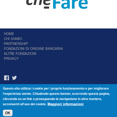
HOME
CHI SIAMO
PARTNERSHIP
FONDAZIONI DI ORIGINE BANCARIA
ALTRE FONDAZIONI
PRIVACY
Questo sito utilizza i cookie per i proprio funzionamento e per migliorare
Il Giornale delle Fondazioni - Periodico telematico
l'esperienza utente. Chiudendo questo banner, scorrendo questa pagina,
Reg. Tribunale n.7 del 22/07/2014 – ISSN 2421-2466
cliccando su un link o proseguendo la navigazione in altra maniera,
© Fondazione Venezia 2000 - Dorsoduro 3488/U - 30123 Venezia - Italia -
acconsenti all'uso dei cookie.
C.F. 94046390277
Maggiori informazioni
OK