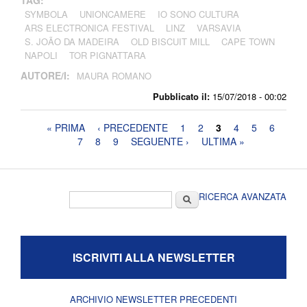
TAG:
SYMBOLA
UNIONCAMERE
IO SONO CULTURA
ARS ELECTRONICA FESTIVAL
LINZ
VARSAVIA
S. JOÃO DA MADEIRA
OLD BISCUIT MILL
CAPE TOWN
NAPOLI
TOR PIGNATTARA
AUTORE/I:
MAURA ROMANO
Pubblicato il:
15/07/2018 - 00:02
Pagine
« PRIMA
‹ PRECEDENTE
1
2
3
4
5
6
7
8
9
SEGUENTE ›
ULTIMA »
Form di ricerca
Cerca
RICERCA AVANZATA
ISCRIVITI ALLA NEWSLETTER
ARCHIVIO NEWSLETTER PRECEDENTI