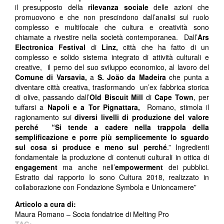
il presupposto della
rilevanza sociale
delle azioni che
promuovono e che non prescindono dall’analisi sul ruolo
complesso e multifocale che cultura e creatività sono
chiamate a rivestire nella società contemporanea.
Dall’
Ars
Electronica Festival
di
Linz,
città che ha fatto di un
complesso e solido sistema integrato di attività culturali e
creative, il perno del suo sviluppo economico, al lavoro del
Comune di
Varsavia,
a
S. João da Madeira
che punta a
diventare città creativa, trasformando un’ex fabbrica storica
di olive, passando dall’
Old Biscuit Mill
di
Cape Town
, per
tuffarsi a
Napoli e a Tor Pignattara,
Romano, stimola il
ragionamento sui
diversi livelli di produzione del valore
perché “Si tende a cadere nella trappola della
semplificazione e porre più semplicemente lo sguardo
sul cosa si produce e meno sul
perché
.” Ingredienti
fondamentale la produzione di contenuti culturali in ottica di
engagement
ma anche nell’
empowerment
dei pubblici.
Estratto dal rapporto Io sono Cultura 2018, realizzato in
collaborazione con Fondazione Symbola e Unioncamere”
Articolo a cura di:
Maura Romano – Socia fondatrice di Melting Pro