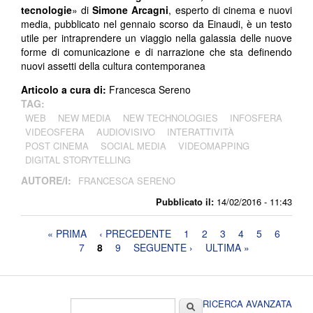
tecnologie
» di
Simone Arcagni
, esperto di cinema e nuovi
media, pubblicato nel gennaio scorso da Einaudi, è un testo
utile per intraprendere un viaggio nella galassia delle nuove
forme di comunicazione e di narrazione che sta definendo
nuovi assetti della cultura contemporanea
Articolo a cura di:
Francesca Sereno
TAG:
WEB
NEW MEDIA
NEW TECHNOLOGIES
INFOSFERA
VIDEOSFERA
AUDIOVISIVO
INTERATTIVITÀ
POST CINEMA
SOCIAL MEDIA
VIDEOMAPPING
DIGITAL STORYTELLING
AUTORE/I:
FRANCESCA SERENO
Pubblicato il:
14/02/2016 - 11:43
Pagine
« PRIMA
‹ PRECEDENTE
1
2
3
4
5
6
7
8
9
SEGUENTE ›
ULTIMA »
Form di ricerca
Cerca
RICERCA AVANZATA