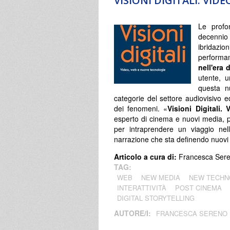
VISIONI DIGITALI. VI
Le profon
decennio 
ibridazi
performa
nell'era
utente, u
questa nu
categorie del settore audiovisivo 
dei fenomeni. «
Visioni Digitali
esperto di cinema e nuovi media, p
per intraprendere un viaggio ne
narrazione che sta definendo nuovi
Articolo a cura di:
Francesca Ser
TAG:
WEB
NEW MEDIA
NEW TECHN
INTERATTIVITÀ
POST CINEMA
DIGITAL STORYTELLING
AUTORE/I:
FRANCESCA SERENO