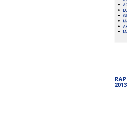
A
L
G
M
A
M
RAP
2013