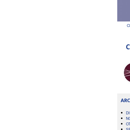
C
C
ARC
D
N
O
S