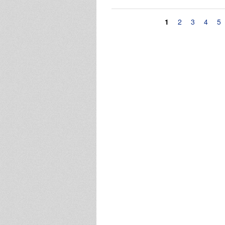
Pagine
1
2
3
4
5