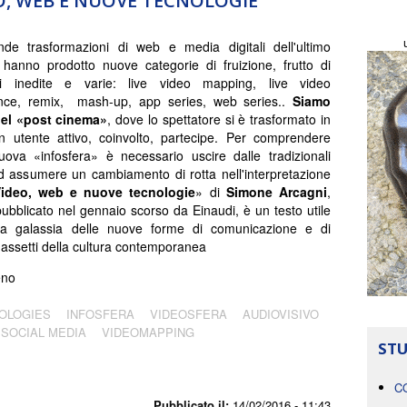
DEO, WEB E NUOVE TECNOLOGIE
de trasformazioni di web e media digitali dell'ultimo
hanno prodotto nuove categorie di fruizione, frutto di
oni inedite e varie: live video mapping, live video
nce, remix, mash-up, app series, web series..
Siamo
 del «post cinema»
, dove lo spettatore si è trasformato in
n utente attivo, coinvolto, partecipe. Per comprendere
ova «infosfera» è necessario uscire dalle tradizionali
ed assumere un cambiamento di rotta nell'interpretazione
. Video, web e nuove tecnologie
» di
Simone Arcagni
,
ubblicato nel gennaio scorso da Einaudi, è un testo utile
lla galassia delle nuove forme di comunicazione e di
 assetti della cultura contemporanea
eno
OLOGIES
INFOSFERA
VIDEOSFERA
AUDIOVISIVO
SOCIAL MEDIA
VIDEOMAPPING
STU
C
Pubblicato il:
14/02/2016 - 11:43