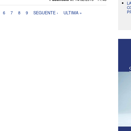
L
C
P
6
7
8
9
SEGUENTE ›
ULTIMA »