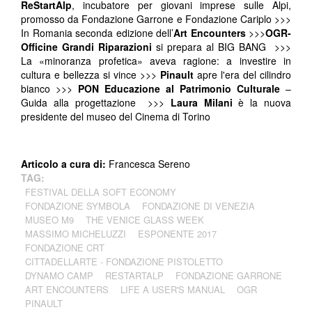
ReStartAlp
, incubatore per giovani imprese sulle Alpi,
promosso da Fondazione Garrone e Fondazione Cariplo >>>
In Romania seconda edizione dell’
Art Encounters
>>>
OGR-
Officine Grandi Riparazioni
si prepara al BIG BANG >>>
La «minoranza profetica» aveva ragione: a investire in
cultura e bellezza si vince >>>
Pinault
apre l'era del cilindro
bianco >>>
PON Educazione al Patrimonio Culturale
–
Guida alla progettazione >>>
Laura Milani
è la nuova
presidente del museo del Cinema di Torino
Articolo a cura di:
Francesca Sereno
TAG:
FESTIVAL DELLA SOFT ECONOMY
FONDAZIONE SYMBOLA
FONDAZIONE DI VENEZIA
MUSEO M9
THE VENICE GLASS WEEK
MASSIMO MICHELUZZI
ESPONENTE 2017
FONDAZIONE CRT
CITTADELLARTE - FONDAZIONE PISTOLETTO
DYNAMO CAMP
RESTARTALP
FONDAZIONE GARRONE
ART ENCOUNTERS
LIFE A USER'S MANUAL
OGR
PINAULT