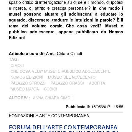
spazio critico di interrogazione su di sé e il mondo, di ipotesi
e ricerca, di attrito e crescita personale”?
In che modo i
musei possono aiutare gli adolescenti a educare lo
sguardo, discernere, tradurre le intuizioni in parole? È il
tema del
volume corale Che cosa vedi? Musei e
pubblico adolescente, appena pubblicato da Nomos
Edizion
i
Articolo a cura di:
Anna Chiara Cimoli
TAG:
CIMOLI
CHE COSA VEDI? MUSEI E PUBBLICO ADOLESCENTE
NOMOS EDIZIONI
MUSEO DEL NOVECENTO
PALAZZO STROZZI
PALAZZO GRASSI
ABCITTÀ
MUSEO MA*GA
CODICI
AUTORE/I:
ANNA CHIARA CIMOLI
Pubblicato il:
15/05/2017 - 15:55
FONDAZIONI E ARTE CONTEMPORANEA
FORUM DELL’ARTE CONTEMPORANEA