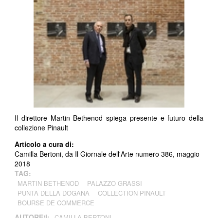
Il direttore Martin Bethenod spiega presente e futuro della
collezione Pinault
Articolo a cura di:
Camilla Bertoni, da Il Giornale dell'Arte numero 386, maggio
2018
TAG:
MARTIN BETHENOD
PALAZZO GRASSI
PUNTA DELLA DOGANA
COLLECTION PINAULT
BOURSE DE COMMERCE
AUTORE/I:
CAMILLA BERTONI