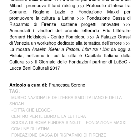
Mibact promuove il fund raising >>> Protocollo d’Intesa tra
Comune, Regione Lazio e Fondazione Maxxi per
promuovere la cultura a Latina >>> Fondazione Cassa di
Risparmio di Firenze sostiene progetti innovativi >>>
Annunciati i vincitori del premio letterario Prix Littéraire
Bernard Heidsieck - Centre Pompidou >>> A Palazzo Grassi
di Venezia un workshop dedicato alla tematica dell’errore >>>
La mostra
Anselm Kiefer a Pistoia. Libri tra i libri
da oggi a
Pistoia, nell’anno in cui la città è Capitale Italiana della
Cultura >>> Il Giornale delle Fondazioni partner di LuBeC -
Lucca Beni Culturali 2017
Articolo a cura di:
Francesca Sereno
TAG:
MUSEO NAZIONALE DELL’EBRAISMO ITALIANO E DELLA
SHOAH
«CITTÀ CHE LEGGE»
CENTRO PER IL LIBRO E LA LETTURA
SCUOLA DI ROMA FUNDRAISING.IT
FONDAZIONE MAXXI
COMUNE DI LATINA
FONDAZIONE CASSA DI RISPARMIO DI FIRENZE