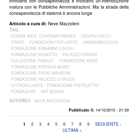
innovano con consapevolezza e invocano un’interlocuzione
matura con le Pubbliche Amministrazioni. Ma la strada della
consapevolezza di sistema è ancora lunga
Articolo a cura di:
Neve Mazzoleni
TAG:
FORUM ARTE CONTEMPORANEA
CENTRO PECCI
PRATO
FONDAZIONI PER L’ARTE
HANGARBICOCCA
FONDAZIONE ERMANNO CASOLI
FONDAZIONE BONOTTO
PALAZZO GRASSI
COLLEZIONE PINAULT
FONDAZIONE MERZ
FONDAZIONE BRESCIA MUSEI
FONDAZIONE PIERO MANZONI
FONDAZIONE PALAZZO STROZZI
CITTADELLARTE - FONDAZIONE PISTOLETTO
FONDAZIONI
ART BONUS
AUTORE/I:
NEVE MAZZOLENI
Pubblicato il:
14/10/2015 - 21:39
Pagine
1
2
3
4
5
6
7
8
9
SEGUENTE ›
ULTIMA »