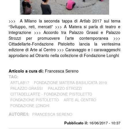
>>> A Milano la seconda tappa di Artlab 2017 sul tema
“Sviluppo, reti, mercati” >>> A Matera si parla di teatro e
integrazione >>> Accordo tra Palazzo Grassi e Palazzo
Strozzi per promuovere l’arte contemporanea >>>
Cittadellarte-Fondazione Pistoletto lancia la ventesima
edizione di Arte al Centro >>> Caravaggio e i caravaggeschi
approdano ad Otranto nella collezione di Fondazione Longhi
Articolo a cura di:
Francesca Sereno
TAG:
ARTLAB17
FONDAZIONE MATERA-BASILICATA 2019
PALAZZO GRASSI
PALAZZO STROZZI
CITTADELLARTE - FONDAZIONE PISTOLETTO
FONDAZIONE PISTOLETTO
ARTE AL CENTRO
FONDAZIONE LONGHI
AUTORE/I:
FRANCESCA SERENO
Pubblicato il:
16/06/2017 - 10:37