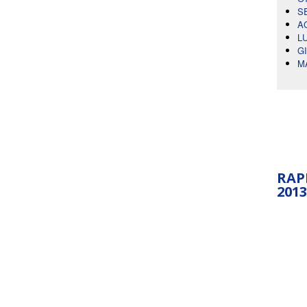
S
A
L
G
M
RAP
2013