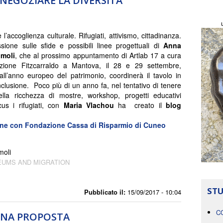
INEGOZIARE LA DIVERSITÀ
l’accoglienza culturale. Rifugiati, attivismo, cittadinanza.
ssione sulle sfide e possibili linee progettuali di
Anna
imoli
, che al prossimo appuntamento di Artlab 17 a cura
zione Fitzcarraldo a Mantova, il 28 e 29 settembre,
all’anno europeo del patrimonio, coordinerà il tavolo in
nclusione. Poco più di un anno fa, nel tentativo di tenere
ella ricchezza di mostre, workshop, progetti educativi
us i rifugiati, con
Maria Vlachou
ha creato il
blog
zione con Fondazione Cassa di Risparmio di Cuneo
moli
UMS AND MIGRATION
STU
Pubblicato il:
15/09/2017 - 10:04
C
 UNA PROPOSTA