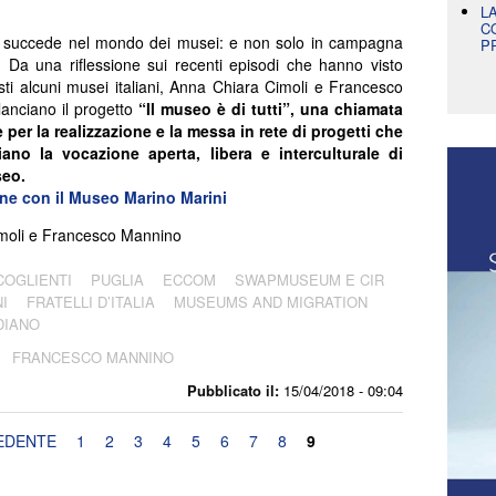
L
C
 succede nel mondo dei musei: e non solo in campagna
P
e. Da una riflessione sui recenti episodi che hanno visto
sti alcuni musei italiani, Anna Chiara Cimoli e Francesco
anciano il progetto
“Il museo è di tutti”, una chiamata
e per la realizzazione e la messa in rete di progetti che
iano la vocazione aperta, libera e interculturale di
eo.
one con il Museo Marino Marini
moli e Francesco Mannino
COGLIENTI
PUGLIA
ECCOM
SWAPMUSEUM E CIR
I
FRATELLI D’ITALIA
MUSEUMS AND MIGRATION
DIANO
FRANCESCO MANNINO
Pubblicato il:
15/04/2018 - 09:04
EDENTE
1
2
3
4
5
6
7
8
9