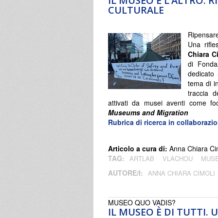
IL MUSEO E L’ALTRO: R
CULTURALE
Ripensare 
Una rifle
Chiara C
di Fonda
dedicato 
tema di i
traccia d
attivati da musei aventi come foc
Museums and Migration
Rubrica di ricerca in collabora
Articolo a cura di:
Anna Chiara Ci
TAG:
ARTLAB
VLACHOU
MUSE
AUTORE/I:
ANNA CHIARA CIMOLI
MUSEO QUO VADIS?
IL MUSEO È DI TUTTI.