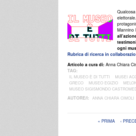
Qualcosa
elettoral
protagoni
Mannino l
all’azion
testimon
ogni mus
Rubrica di ricerca in collaborazi
Articolo a cura di:
Anna Chiara Ci
TAG:
IL MUSEO È DI TUTTI
MUSEI AC
GRECO
MUSEO EGIZIO
MELON
MUSEO SIGISMONDO CASTROME
AUTORE/I:
ANNA CHIARA CIMOLI
Pagine
« PRIMA
‹ PREC