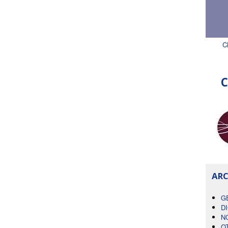
C
C
ARC
G
D
N
O