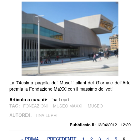
La 74esima pagella dei Musei italiani del Giornale dell'Arte
premia la Fondazione MaXXi con il massimo dei voti
Articolo a cura di:
Tina Lepri
TAG:
FONDAZIONI
MUSEO MAXXI
MUSEO
AUTORE/I:
TINA LEPRI
Pubblicato il:
13/04/2012 - 12:39
Pagine
« PRIMA
‹ PRECEDENTE
1
2
3
4
5
6