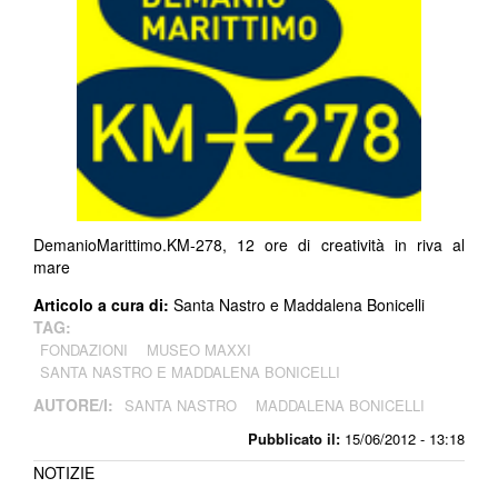
DemanioMarittimo.KM-278, 12 ore di creatività in riva al
mare
Articolo a cura di:
Santa Nastro e Maddalena Bonicelli
TAG:
FONDAZIONI
MUSEO MAXXI
SANTA NASTRO E MADDALENA BONICELLI
AUTORE/I:
SANTA NASTRO
MADDALENA BONICELLI
Pubblicato il:
15/06/2012 - 13:18
NOTIZIE