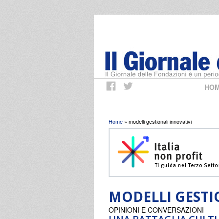
HO
Tu sei qui
Home
» modelli gestionali innovativi
MODELLI GESTI
OPINIONI E CONVERSAZIONI