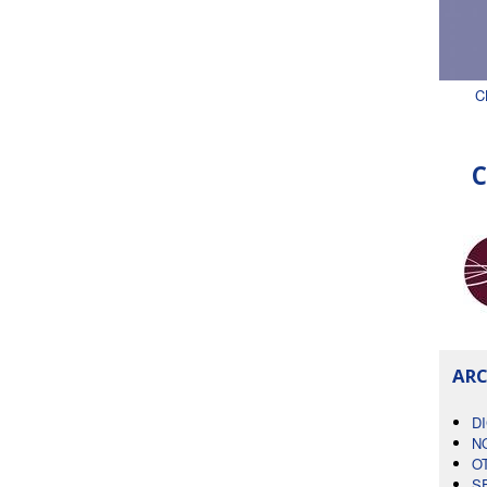
C
C
ARC
D
N
O
S