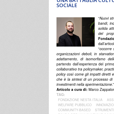
UNA BATTAGLIA CULTU
SOCIALE
“
Nuovi st
bandi, ind
solida att
del prop
Fondazio
dall’art
“
occorre 
organizzazioni deboli, in starvati
adattamento, di isomorfismo dell
partendo dall’esperienza del primo 
collaborativo tra policymaker, practi
policy così come gli impatti diretti e 
che è la sintesi di un processo di 
investimenti nella sperimentazione
.”
Articolo a cura di:
Marco Zappalort
TAG:
FONDAZIONE NESTA ITALIA
ASS
WELFARE PUBBLICO
INNOVAZIO
COMMUNITY-BASED
STRUMENTI