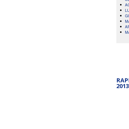
A
L
G
M
A
M
RAP
2013