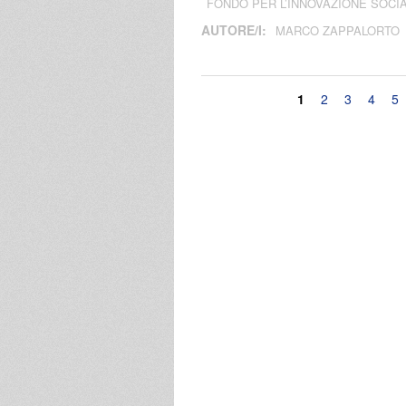
FONDO PER L’INNOVAZIONE SOCI
AUTORE/I:
MARCO ZAPPALORTO
Pagine
1
2
3
4
5