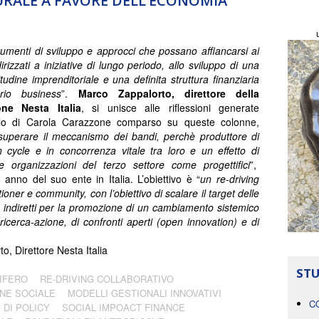
RALE A FAVORE DELL’ECONOMIA
rumenti di sviluppo e approcci che possano affiancarsi ai
irizzati a iniziative di lungo periodo, allo sviluppo di una
itudine imprenditoriale e una definita struttura finanziaria
rio business
”.
Marco Zappalorto, direttore della
ne Nesta Italia
, si unisce alle riflessioni generate
icolo di Carola Carazzone comparso su queste colonne,
superare il meccanismo dei bandi, perchè produttore di
on cycle e in concorrenza vitale tra loro e un effetto di
e organizzazioni del terzo settore come progettifici
”,
anno del suo ente in Italia. L’obiettivo è “
un re-driving
tioner e community, con l’obiettivo di scalare il target delle
indiretti
per la promozione di un cambiamento sistemico
ricerca-azione, di confronti aperti (open innovation) e di
o, Direttore Nesta Italia
STU
IFERO
RE-DRIVING COLLABORATIVO
NE SOCIALE
MODELLI GESTIONALI INNOVATIVI
C
 DI POLICY
SOCIAL IMPOACT FINANCE