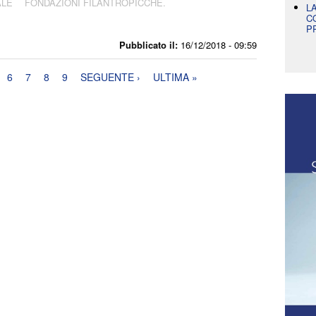
ALE
FONDAZIONI FILANTROPICCHE.
L
C
P
Pubblicato il:
16/12/2018 - 09:59
6
7
8
9
SEGUENTE ›
ULTIMA »