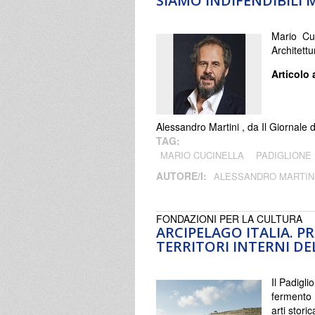
SIAMO INDIFENDIBILI 
Mario Cuc
Architettu
Articolo 
Alessandro Martini , da Il Giornale
TAG:
MARIO CUCINELLA
PADIGLIONE 
AUTORE/I:
ALESSANDRO MARTIN
FONDAZIONI PER LA CULTURA
ARCIPELAGO ITALIA. P
TERRITORI INTERNI DE
Il Padigli
fermento 
arti stori