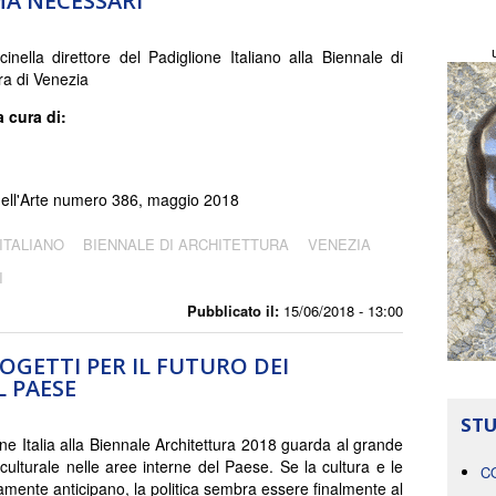
MA NECESSARI
inella direttore del Padiglione Italiano alla Biennale di
ra di Venezia
a cura di:
 dell'Arte numero 386, maggio 2018
ITALIANO
BIENNALE DI ARCHITETTURA
VENEZIA
I
Pubblicato il:
15/06/2018 - 13:00
ROGETTI PER IL FUTURO DEI
L PAESE
STU
one Italia alla Biennale Architettura 2018 guarda al grande
culturale nelle aree interne del Paese. Se la cultura e le
C
camente anticipano, la politica sembra essere finalmente al