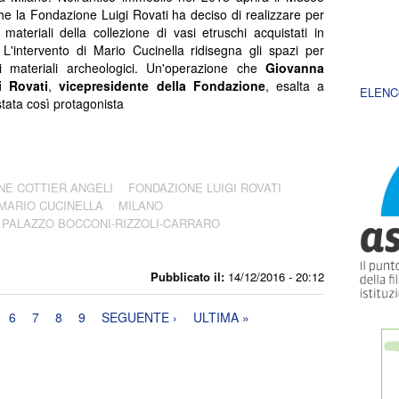
he la Fondazione Luigi Rovati ha deciso di realizzare per
 materiali della collezione di vasi etruschi acquistati in
 L'intervento di Mario Cucinella ridisegna gli spazi per
 i materiali archeologici. Un'operazione che
Giovanna
i Rovati
,
vicepresidente della Fondazione
, esalta a
ELENC
stata così protagonista
NE COTTIER ANGELI
FONDAZIONE LUIGI ROVATI
MARIO CUCINELLA
MILANO
PALAZZO BOCCONI-RIZZOLI-CARRARO
Pubblicato il:
14/12/2016 - 20:12
6
7
8
9
SEGUENTE ›
ULTIMA »