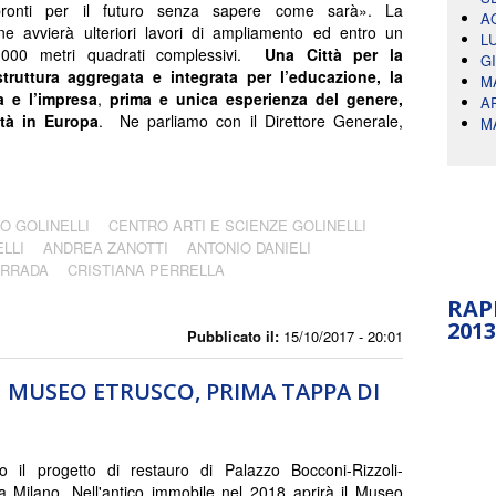
ronti per il futuro senza sapere come sarà». La
A
e avvierà ulteriori lavori di ampliamento ed entro un
L
.000 metri quadrati complessivi.
Una Città per la
G
truttura aggregata e integrata per l’educazione, la
M
a e l’impresa
,
prima e unica esperienza del genere,
A
ità in Europa
. Ne parliamo con il Direttore Generale,
M
IO GOLINELLI
CENTRO ARTI E SCIENZE GOLINELLI
LLI
ANDREA ZANOTTI
ANTONIO DANIELI
ARRADA
CRISTIANA PERRELLA
RAP
2013
Pubblicato il:
15/10/2017 - 20:01
N MUSEO ETRUSCO, PRIMA TAPPA DI
o il progetto di restauro di Palazzo Bocconi-Rizzoli-
a Milano. Nell'antico immobile nel 2018 aprirà il Museo