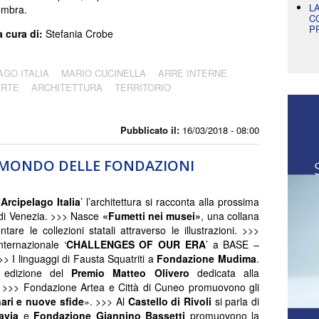
L
embra.
C
P
a cura di:
Stefania Crobe
AGO ITALIA
MARIO CUCINELLA
ARRE INTERNE
ARTE
ARCHITETTURA
TERRITORIO
Pubblicato il:
16/03/2018 - 08:00
L MONDO DELLE FONDAZIONI
‘
Arcipelago Italia
’ l’architettura si racconta alla prossima
di Venezia. >>> Nasce
«Fumetti nei musei»
, una collana
tare le collezioni statali attraverso le illustrazioni. >>>
ternazionale ‘
CHALLENGES OF OUR ERA
’ a BASE –
>> I linguaggi di Fausta Squatriti a
Fondazione Mudima
.
 edizione del
Premio Matteo Olivero
dedicata alla
 >>> Fondazione Artea e Città di Cuneo promuovono gli
ari e nuove sfide
». >>> Al
Castello di Rivoli
si parla di
avia
e
Fondazione Giannino Bassetti
promuovono la