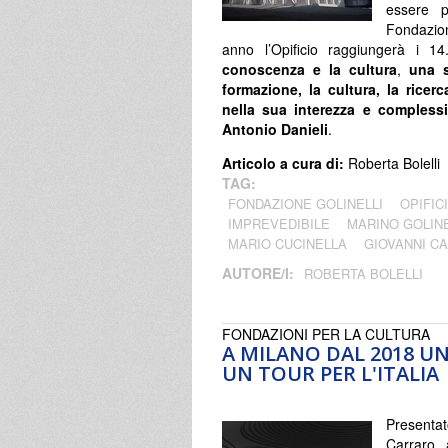
essere p
Fondazion
anno l’Opificio raggiungerà i 14
conoscenza e la cultura
,
una s
formazione, la cultura, la ricerc
nella sua interezza e compless
Antonio Danieli
.
Articolo a cura di:
Roberta Bolelli
TAG:
FONDAZIONE GOLINELLI
OPIFIC
IMPREVEDIBILE
MARINO GOLINE
MARIO CUCINELLA
GIOVANNI C
AUTORE/I:
ROBERTA BOLELLI
FONDAZIONI PER LA CULTURA
A MILANO DAL 2018 U
UN TOUR PER L'ITALIA
Presentat
Carraro, 