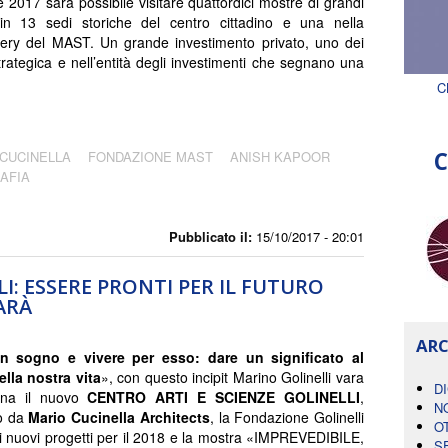
2017 sarà possibile visitare quattordici mostre di grandi
 in 13 sedi storiche del centro cittadino e una nella
ery del MAST. Un grande investimento privato, uno dei
trategica e nell’entità degli investimenti che segnano una
C
C
CUCINELLA
FONDAZIONE MAST
ANISH KAPOOR
AFIA
Pubblicato il:
15/10/2017 - 20:01
: ESSERE PRONTI PER IL FUTURO
ARÀ
ARC
n sogno e vivere per esso: dare un significato al
lla nostra vita
», con questo incipit Marino Golinelli vara
D
na il nuovo
CENTRO ARTI E SCIENZE GOLINELLI
,
N
to da
Mario Cucinella Architects
, la Fondazione Golinelli
O
i nuovi progetti per il 2018 e la mostra «IMPREVEDIBILE,
S