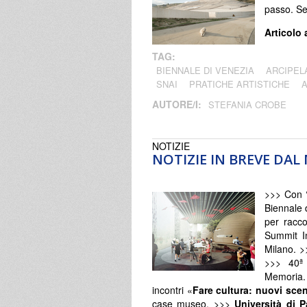
passo. S
Articolo 
TAG:
BIENNALE DI VENEZIA
ARCIPEL
SNAI
PRATICHE ARTISTICHE
AUTORE/I:
STEFANIA CROBE
NOTIZIE
NOTIZIE IN BREVE DA
>>> Con 
Biennale 
per raccon
Summit In
Milano. >
>>> 40ª
Memoria.
incontri «
Fare cultura: nuovi scen
case museo. >>>
Università di P