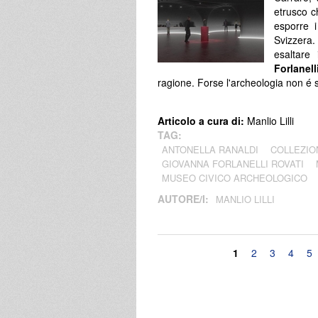
etrusco c
esporre i
Svizzera.
esaltare
Forlanell
ragione. Forse l'archeologia non é 
Articolo a cura di:
Manlio Lilli
TAG:
ANTONELLA RANALDI
COLLEZIO
GIOVANNA FORLANELLI ROVATI
MUSEO CIVICO ARCHEOLOGICO
AUTORE/I:
MANLIO LILLI
Pagine
1
2
3
4
5