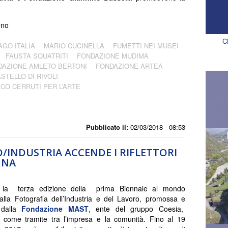
eno
C
AGO ITALIA
MARIO CUCINELLA
FUMETTI NEI MUSEI
FAUSTA SQUATRITI
FONDAZIONE MUDIMA
DAZIONE AMLETO BERTONI
FONDAZIONE ARTEA
STELLO DI RIVOLI
CO CERRUTI PER L’ARTE
I
Pubblicato il:
02/03/2018 - 08:53
TO/INDUSTRIA ACCENDE I RIFLETTORI
GNA
 la terza edizione della prima Biennale al mondo
alla Fotografia dell’Industria e del Lavoro, promossa e
 dalla
Fondazione MAST
, ente del gruppo Coesia,
 come tramite tra l’impresa e la comunità. Fino al 19