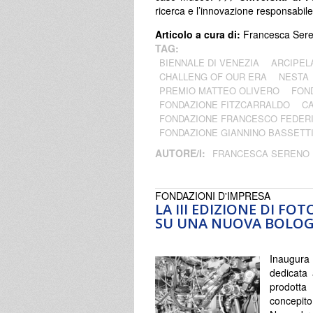
ricerca e l’innovazione responsabile
Articolo a cura di:
Francesca Ser
TAG:
BIENNALE DI VENEZIA
ARCIPEL
CHALLENG OF OUR ERA
NESTA
PREMIO MATTEO OLIVERO
FON
FONDAZIONE FITZCARRALDO
CA
FONDAZIONE FRANCESCO FEDERI
FONDAZIONE GIANNINO BASSETT
AUTORE/I:
FRANCESCA SERENO
FONDAZIONI D'IMPRESA
LA III EDIZIONE DI FO
SU UNA NUOVA BOLO
Inaugura
dedicata 
prodotta
concepito