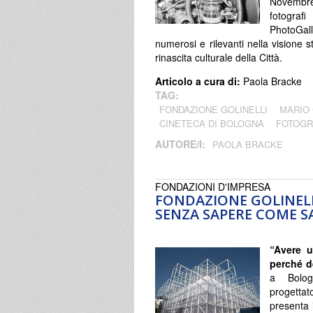
Novembre 
fotografi
PhotoGall
numerosi e rilevanti nella visione s
rinascita culturale della Città.
Articolo a cura di:
Paola Bracke
TAG:
FONDAZIONE GOLINELLI
MARIO 
CINETECA DI BOLOGNA
FOTOGR
AUTORE/I:
PAOLA BRACKE
FONDAZIONI D'IMPRESA
FONDAZIONE GOLINELLI
SENZA SAPERE COME S
“Avere u
perché de
a Bolog
progetta
presenta 