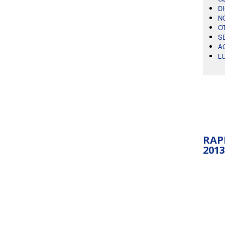
D
N
O
S
A
L
RAP
2013