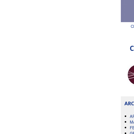
C
C
ARC
A
M
F
G