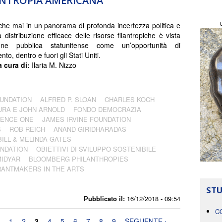
ANTROPIA AMERICANA
che mai in un panorama di profonda incertezza politica e
a distribuzione efficace delle risorse filantropiche è vista
nione pubblica statunitense come un’opportunità di
o, dentro e fuori gli Stati Uniti.
a cura di:
Ilaria M. Nizzo
OUNDATION
ALFRED P. SLOAN
CHARLES KOCH
URA E JOHN ARNOLD
FONDO DEMOCRAZIA
IENCE ONE
JAMES IRVINE FOUNDATION
S
ROB REICH
ANAND GIRIDHARADAS
ILL & MELINDA GATES
UNDATION
OBIETTIVI DI SVILUPPO SOSTENIBILE
MIDYAR
BLOOMBERG PHILANTHROPIES
ANTMAKERS IN THE ARTS
STU
Pubblicato il:
16/12/2018 - 09:54
C
1
2
3
4
5
6
7
8
9
SEGUENTE ›