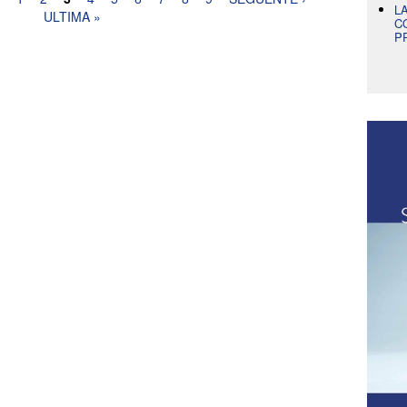
L
ULTIMA »
C
P