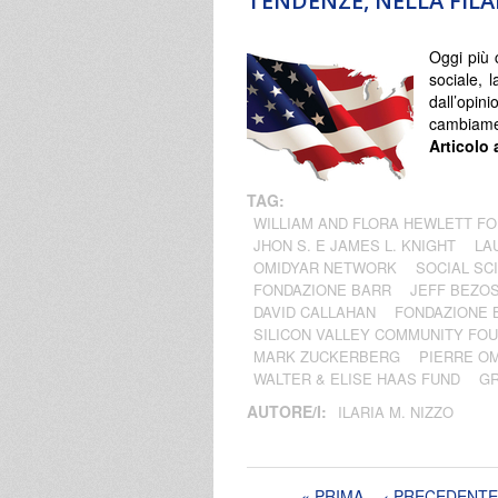
TENDENZE, NELLA FIL
Oggi più 
sociale, l
dall’opi
cambiament
Articolo 
TAG:
WILLIAM AND FLORA HEWLETT F
JHON S. E JAMES L. KNIGHT
LA
OMIDYAR NETWORK
SOCIAL SC
FONDAZIONE BARR
JEFF BEZO
DAVID CALLAHAN
FONDAZIONE B
SILICON VALLEY COMMUNITY FO
MARK ZUCKERBERG
PIERRE O
WALTER & ELISE HAAS FUND
GR
AUTORE/I:
ILARIA M. NIZZO
Pagine
« PRIMA
‹ PRECEDENTE