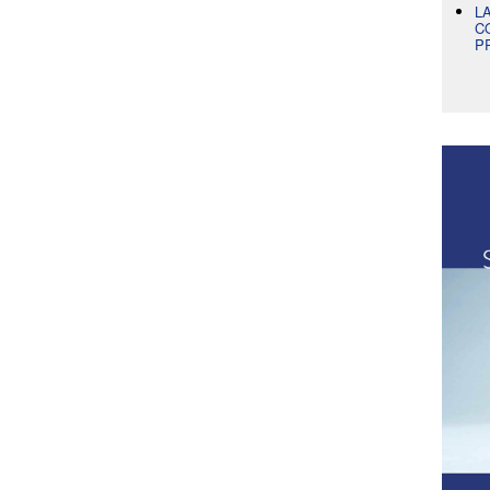
L
C
P