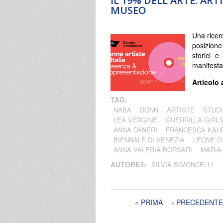
IL 19% DELL'ARTE: ART
MUSEO
Una ricer
posizione
storici e
manifesta
Articolo 
TAG:
NABA
DONN
ARTISTE
STUDI
LEA VERGINE
GUERRILLA GIRL
ANNA DANERI
FRANCESCA KAU
BIENNALE DI VENEZIA
LEONE D
ANNA VALERIA BORSARI
MARIA
AUTORE/I:
SILVIA SIMONCELLI
Pagine
« PRIMA
‹ PRECEDENTE