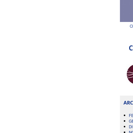
C
C
ARC
F
G
D
N