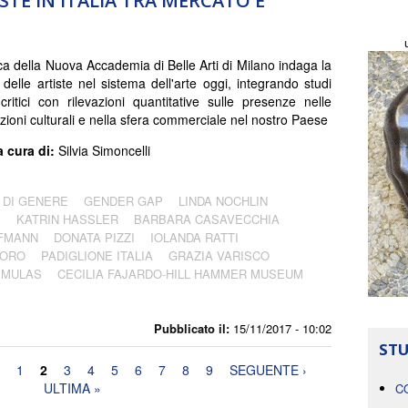
ISTE IN ITALIA TRA MERCATO E
ca della Nuova Accademia di Belle Arti di Milano indaga la
 delle artiste nel sistema dell'arte oggi, integrando studi
 critici con rilevazioni quantitative sulle presenze nelle
zioni culturali e nella sfera commerciale nel nostro Paese
a cura di:
Silvia Simoncelli
 DI GENERE
GENDER GAP
LINDA NOCHLIN
S
KATRIN HASSLER
BARBARA CASAVECCHIA
FMANN
DONATA PIZZI
IOLANDA RATTI
'ORO
PADIGLIONE ITALIA
GRAZIA VARISCO
 MULAS
CECILIA FAJARDO-HILL HAMMER MUSEUM
Pubblicato il:
15/11/2017 - 10:02
STU
1
2
3
4
5
6
7
8
9
SEGUENTE ›
ULTIMA »
C