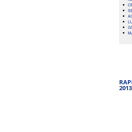
O
S
A
L
G
M
RAP
2013